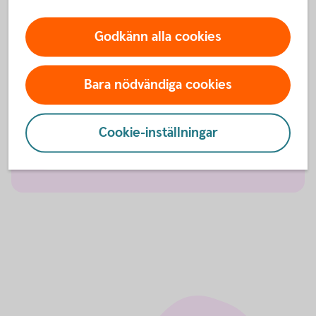
Olycksfallsförsäkring
Godkänn alla cookies
Tjänstegrupplivförsäkring TGL
Bara nödvändiga cookies
Vårdförsäkring företag
Cookie-inställningar
Individuell livförsäkring