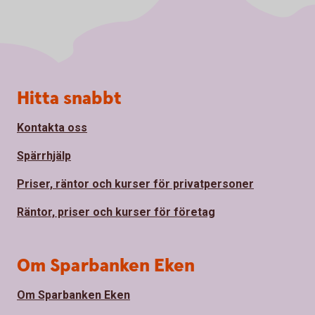
Sidfot
Hitta snabbt
Kontakta oss
Spärrhjälp
Priser, räntor och kurser för privatpersoner
Räntor, priser och kurser för företag
Om Sparbanken Eken
Om Sparbanken Eken