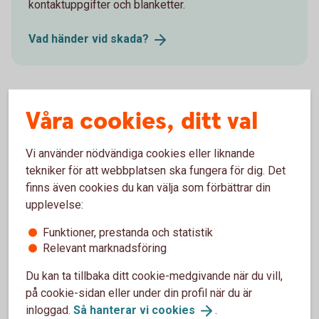
kontaktuppgifter och blanketter.
Vad händer vid
skada?
Försäkringsgivare
Våra cookies, ditt val
Folksam ömsesidig sakförsäkring
Vi använder nödvändiga cookies eller liknande
tekniker för att webbplatsen ska fungera för dig. Det
finns även cookies du kan välja som förbättrar din
upplevelse:
Välj innehåll i pensionsplanen
Funktioner, prestanda och statistik
Relevant marknadsföring
Pensionssparande
Du kan ta tillbaka ditt cookie-medgivande när du vill,
på cookie-sidan eller under din profil när du är
inloggad.
Så hanterar vi
cookies
.
Sjukförsäkring företag