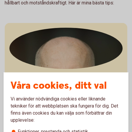
hållbart och motståndskraftigt. Här är mina bästa tips:
Jörgen Kennemar
Våra cookies, ditt val
Företagarekonom
Ladda ner bild
Vi använder nödvändiga cookies eller liknande
tekniker för att webbplatsen ska fungera för dig. Det
finns även cookies du kan välja som förbättrar din
upplevelse:
Funktioner, prestanda och statistik