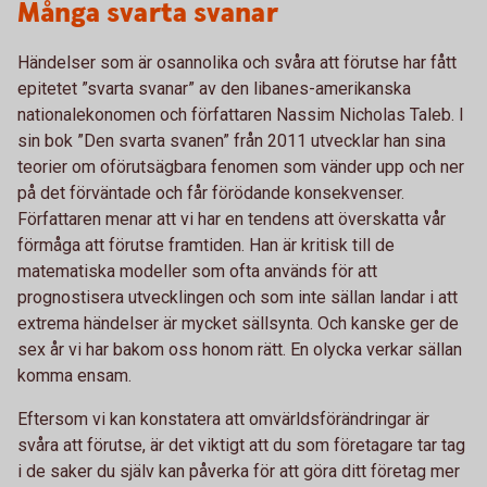
Många svarta svanar
Händelser som är osannolika och svåra att förutse har fått
epitetet ”svarta svanar” av den libanes-amerikanska
nationalekonomen och författaren Nassim Nicholas Taleb. I
sin bok ”Den svarta svanen” från 2011 utvecklar han sina
teorier om oförutsägbara fenomen som vänder upp och ner
på det förväntade och får förödande konsekvenser.
Författaren menar att vi har en tendens att överskatta vår
förmåga att förutse framtiden. Han är kritisk till de
matematiska modeller som ofta används för att
prognostisera utvecklingen och som inte sällan landar i att
extrema händelser är mycket sällsynta. Och kanske ger de
sex år vi har bakom oss honom rätt. En olycka verkar sällan
komma ensam.
Eftersom vi kan konstatera att omvärldsförändringar är
svåra att förutse, är det viktigt att du som företagare tar tag
i de saker du själv kan påverka för att göra ditt företag mer