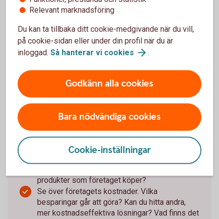
Så stärker du företagets
Relevant marknadsföring
verksamhet i en föränderlig
Du kan ta tillbaka ditt cookie-medgivande när du vill,
värld:
på cookie-sidan eller under din profil när du är
inloggad.
Så hanterar vi
cookies
.
Se till att hålla koll på företagets kassaflöde –
när pengar kommer in och när de går ut. Gör en
Godkänn alla cookies
likviditetsbudget så att du får klart för dig om,
och i så fall när, du riskerar att få
likviditetsproblem.
Bygg en buffert, eller förstärk den som redan
Bara nödvändiga cookies
finns, för att klara sämre tider och oförutsedda
utgifter.
Stresstesta företagets ekonomi. Vad händer
Cookie-inställningar
om lågkonjunkturen biter sig fast? Hur påverkas
ni av leveransstörningar och prishöjningar på
produkter som företaget köper?
Se över företagets kostnader. Vilka
besparingar går att göra? Kan du hitta andra,
mer kostnadseffektiva lösningar? Vad finns det