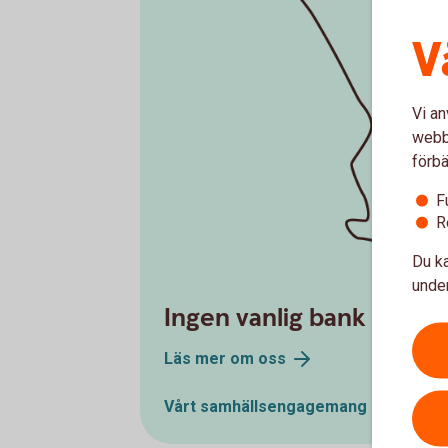
V
Vi an
webbp
förbä
F
R
Du ka
under
Ingen vanlig bank
Läs mer om
oss
Vårt
samhällsengagemang