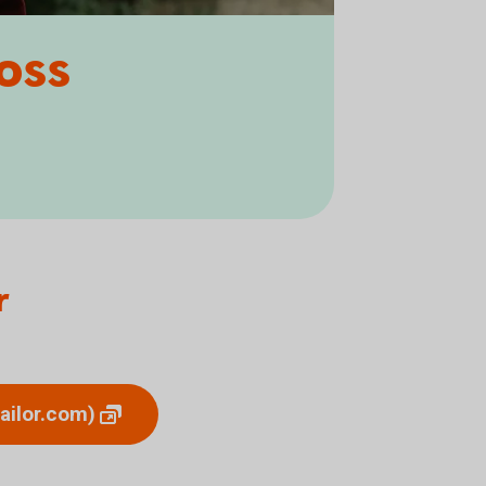
 oss
r
ailor.com)