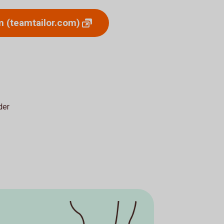
om
(teamtailor.com)
der