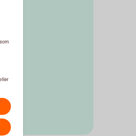
a som
eller