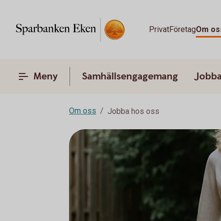
Privat
Företag
Om os
Meny
Samhällsengagemang
Jobba
Om oss
Jobba hos oss