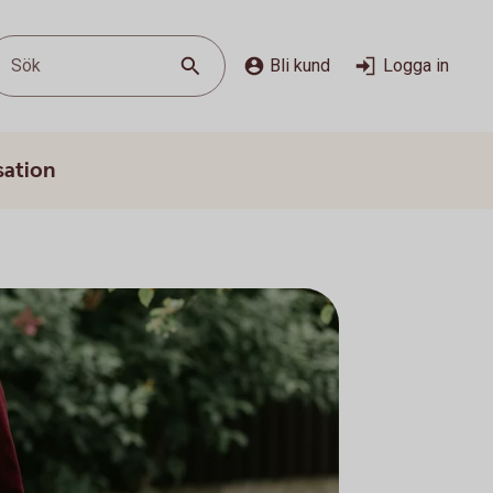
Sök
Bli kund
Logga in
sation