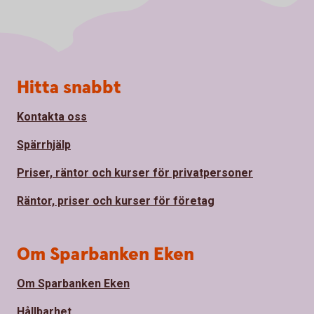
Sidfot
Hitta snabbt
Kontakta oss
Spärrhjälp
Priser, räntor och kurser för privatpersoner
Räntor, priser och kurser för företag
Om Sparbanken Eken
Om Sparbanken Eken
Hållbarhet