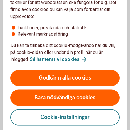
tekniker för att webbplatsen ska fungera för dig. Det
finns även cookies du kan välja som förbättrar din
upplevelse:
Kolla in våra olika kort
Funktioner, prestanda och statistik
Relevant marknadsföring
Funderar du på att skaffa ett eller flera kort? Jämför
våra kreditkort och bankkort för att se vad som
Du kan ta tillbaka ditt cookie-medgivande när du vill,
passar dig.
på cookie-sidan eller under din profil när du är
inloggad.
Så hanterar vi
cookies
.
Jämför kreditkort och
bankkort
Godkänn alla cookies
Bara nödvändiga cookies
Vad vill du göra?
Cookie-inställningar