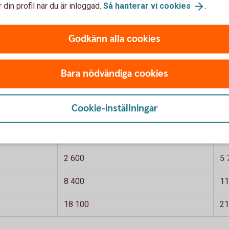
 din profil när du är inloggad.
Så hanterar vi
cookies
.
Godkänn alla cookies
Bara nödvändiga cookies
 per månad. Skattetabell 33. Avrundade tal
gång inte fyllt
Skatt på lön, om vid årets ingång fyllt
Sk
Cookie-inställningar
66 år
66
1 600
3 
2 600
5 
8 400
11
18 100
21