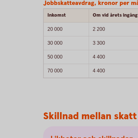
Jobbskatteavdrag, kronor per må
Inkomst
Om vid årets ingång 
20 000
2 200
30 000
3 300
50 000
4 400
70 000
4 400
Skillnad mellan skat