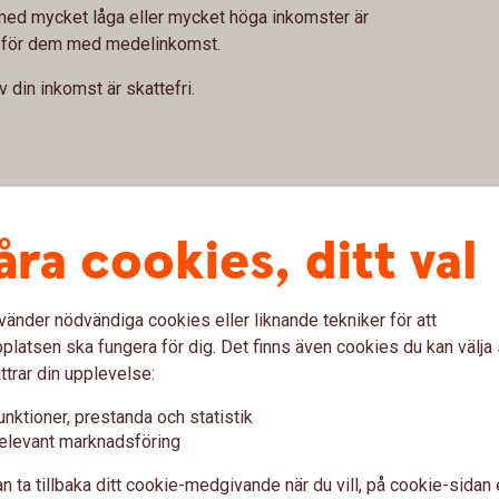
r med mycket låga eller mycket höga inkomster är
e för dem med medelinkomst.
v din inkomst är skattefri.
rm av skattereduktion (det vill säga avdrag från
leken på jobbskatteavdraget beror på din
åra cookies, ditt val
 inte vid årets ingång.
vänder nödvändiga cookies eller liknande tekniker för att
latsen ska fungera för dig. Det finns även cookies du kan välj
ttrar din upplevelse:
lön
unktioner, prestanda och statistik
elevant marknadsföring
vad du ska betala i skatt per månad under
n ta tillbaka ditt cookie-medgivande när du vill, på cookie-sidan 