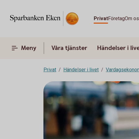
Privat
Företag
Om o
Meny
Våra tjänster
Händelser i liv
Privat
Händelser i livet
Vardagsekono