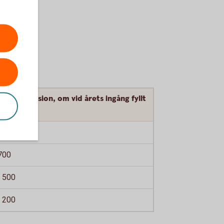
att på pension, om vid årets ingång fyllt
 år
300
700
 500
 200