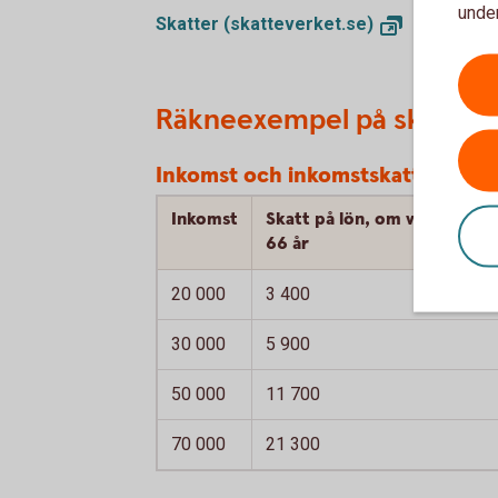
under
Skatter
(skatteverket.se)
Räkneexempel på skatt
Inkomst och inkomstskatt, kronor
Inkomst
Skatt på lön, om vid årets in
66 år
20 000
3 400
30 000
5 900
50 000
11 700
70 000
21 300