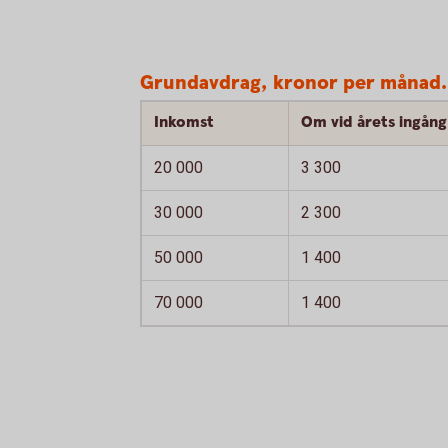
Grundavdrag, kronor per månad.
Inkomst
Om vid årets ingång 
20 000
3 300
30 000
2 300
50 000
1 400
70 000
1 400