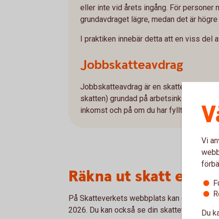
eller inte vid årets ingång. För persone
grundavdraget lägre, medan det är högr
I praktiken innebär detta att en viss del a
Jobbskatteavdrag
Jobbskatteavdrag är en skattelättnad i fo
skatten) grundad på arbetsinkomst. Stor
V
inkomst och på om du har fyllt 66 år eller
Vi an
webbp
förbä
Räkna ut skatt efter 
F
R
På Skatteverkets webbplats kan du räkna ut 
2026. Du kan också se din skattetabell.
Du ka