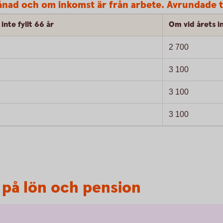
nad och om inkomst är från arbete. Avrundade t
inte fyllt 66 år
Om vid årets in
2 700
3 100
3 100
3 100
t på lön och pension