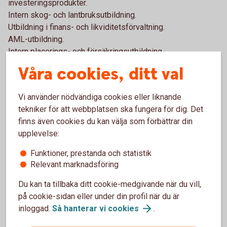
investeringsprodukter.
Intern skog- och lantbruksutbildning.
Utbildning i finans- och likviditetsförvaltning.
AML-utbildning.
Intern placerings- och försäkringsutbildning.
Våra cookies, ditt val
Utbildningar
Vi använder nödvändiga cookies eller liknande
4-årigt tekniskt gymnasium, elkraftteknik.
tekniker för att webbplatsen ska fungera för dig. Det
Compliance i praktiken.
finns även cookies du kan välja som förbättrar din
Risk management i den finansiella sektorn.
upplevelse:
Certifierad elhandlare.
Funktioner, prestanda och statistik
Relevant marknadsföring
Bankspecifik erfarenhet
Du kan ta tillbaka ditt cookie-medgivande när du vill,
Styrelseordförande i Sparbanken Eken.
på cookie-sidan eller under din profil när du är
Styrelseledamot i Sparbanken Eken.
inloggad.
Så hanterar vi
cookies
.
Styrelseledamot i Skatelöv- och Västra Torsås Sparbank.