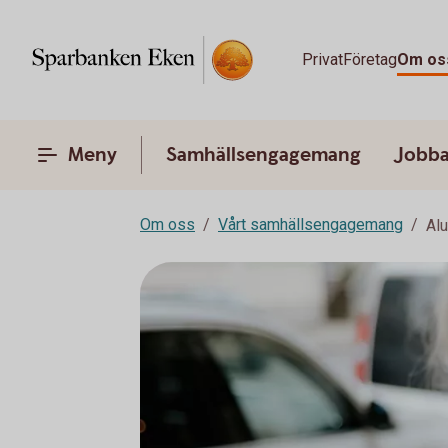
Privat
Företag
Om os
Meny
Samhällsengagemang
Jobba
Om oss
Vårt samhällsengagemang
Al