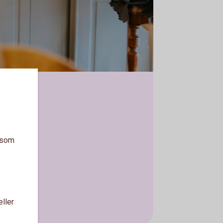
a som
eller