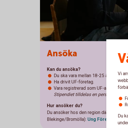
Ansöka
V
Kan du ansöka?
Vi an
Du ska vara mellan 18-25 år.
webbp
Ha drivit UF-företag.
förbä
Vara registrerad som UF-alumn i länet
Stipendiet tilldelas en person.
F
R
Hur ansöker du?
Du ansöker hos den region där du är regi
Du ka
Blekinge/Bromölla):
Ung
Företagsamh
under