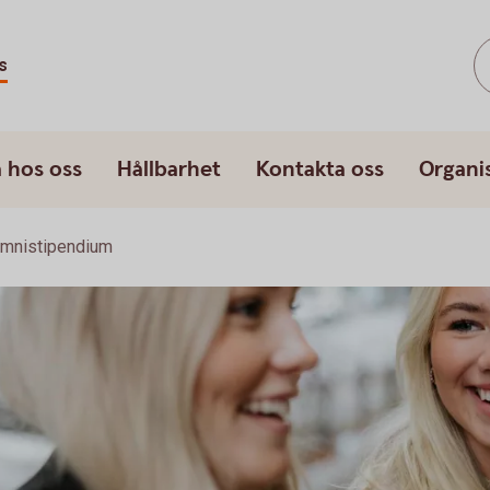
s
 hos oss
Hållbarhet
Kontakta oss
Organi
umnistipendium