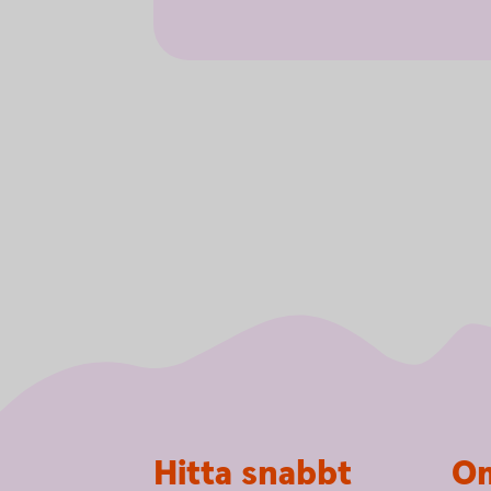
Sidfot
Hitta snabbt
Om