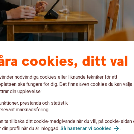
åra cookies, ditt val
vänder nödvändiga cookies eller liknande tekniker för att
latsen ska fungera för dig. Det finns även cookies du kan välj
ttrar din upplevelse:
.
unktioner, prestanda och statistik
elevant marknadsföring
strerad UF-alumn (Kronoberg, Kalmar eller
n ta tillbaka ditt cookie-medgivande när du vill, på cookie-sidan 
et
 din profil när du är inloggad.
Så hanterar vi
cookies
.