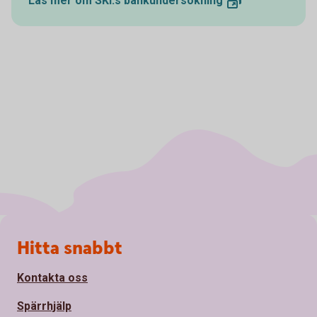
Läs mer om SKI:s bankundersökning
Sidfot
Hitta snabbt
Kontakta oss
Spärrhjälp