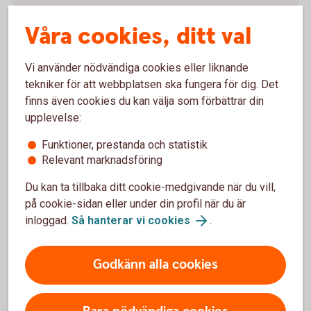
Våra cookies, ditt val
Bli kund på ett kontor
Vi använder nödvändiga cookies eller liknande
tekniker för att webbplatsen ska fungera för dig. Det
Vill du ha hjälp att byta bank?
finns även cookies du kan välja som förbättrar din
upplevelse:
Bli företagskund
Funktioner, prestanda och statistik
Relevant marknadsföring
Become a customer
Du kan ta tillbaka ditt cookie-medgivande när du vill,
på cookie-sidan eller under din profil när du är
inloggad.
Så hanterar vi cookies
.
Godkänn alla cookies