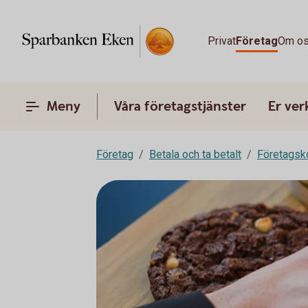
Privat
Företag
Om o
Meny
Våra företagstjänster
Er ve
Företag
Betala och ta betalt
Företagsk