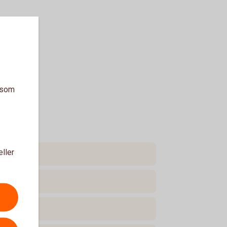
a som
eller