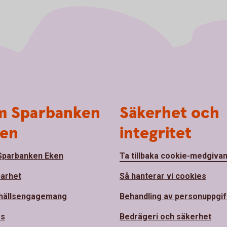
 Sparbanken
Säkerhet och
en
integritet
parbanken Eken
Ta tillbaka cookie-medgiva
barhet
Så hanterar vi cookies
hällsengagemang
Behandling av personuppgif
ss
Bedrägeri och säkerhet