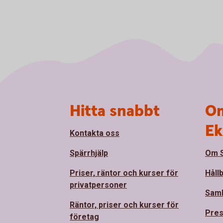
Sidfot
Hitta snabbt
Om
Ek
Kontakta oss
Spärrhjälp
Om S
Priser, räntor och kurser för
Håll
privatpersoner
Sam
Räntor, priser och kurser för
Pre
företag