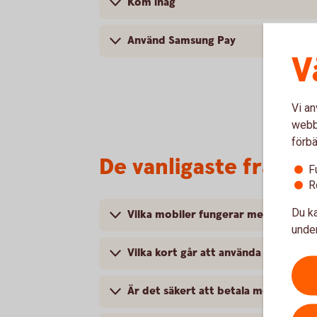
Kom ihåg
Använd Samsung Pay
V
Vi an
webbp
förbä
De vanligaste frågor
F
R
Du ka
Vilka mobiler fungerar med Samsun
under
Vilka kort går att använda med Sam
Är det säkert att betala med Samsu