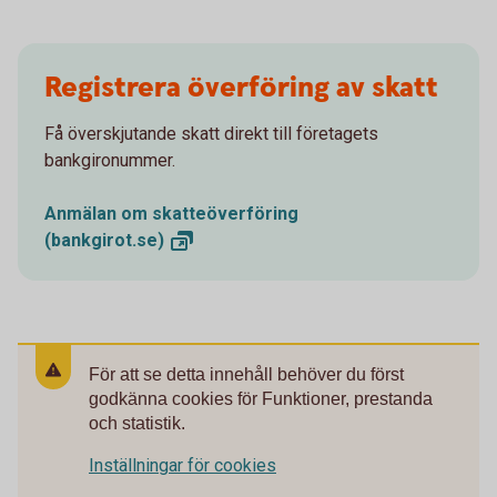
Registrera överföring av skatt
Få överskjutande skatt direkt till företagets
bankgironummer.
Anmälan om skatteöverföring
(bankgirot.se)
För att se detta innehåll behöver du först
godkänna cookies för Funktioner, prestanda
och statistik.
Inställningar för cookies