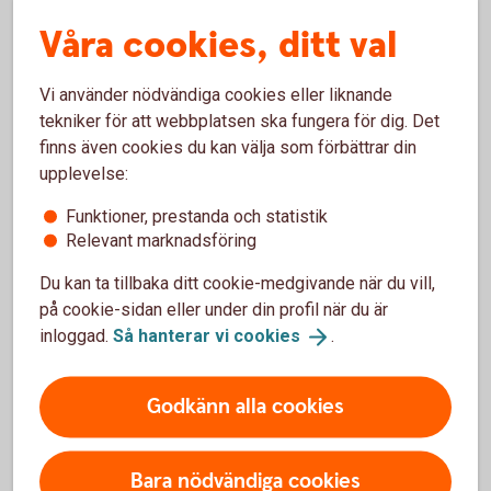
Inbetalning bankgiro
Våra cookies, ditt val
Bankgiro inbetalningar är en heltäckande
inbetalningstjänst för hanteringen av inbetalningar
Vi använder nödvändiga cookies eller liknande
och avstämningar i kundreskontra.
tekniker för att webbplatsen ska fungera för dig. Det
finns även cookies du kan välja som förbättrar din
Inbetalning
bankgiro
upplevelse:
Funktioner, prestanda och statistik
Relevant marknadsföring
Du kan ta tillbaka ditt cookie-medgivande när du vill,
Övriga tjänster
på cookie-sidan eller under din profil när du är
inloggad.
Så hanterar vi
cookies
.
Affärer med
utlandet
IBAN
Godkänn alla cookies
Internationella
betalningar
Bankgiro
Inbetalningar
Bara nödvändiga cookies