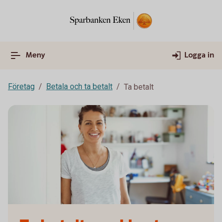
Meny
Logga in
Företag
Betala och ta betalt
Ta betalt