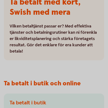
Ta betalt med kort,
Swish med mera
Vilken betaltjänst passar er? Med effektiva
tjänster och betalningsrutiner kan ni förenkla
er likviditetsplanering och stärka företagets
resultat. Gör det enklare för era kunder att
betala!
Ta betalt i butik och online
Ta betalt i butik