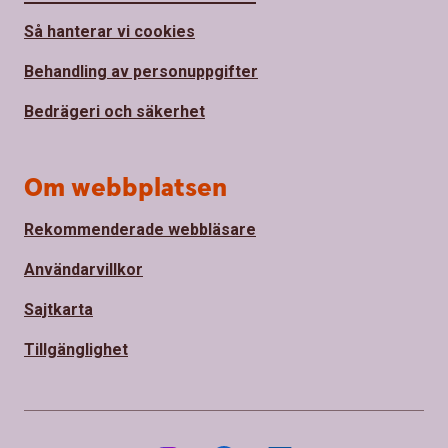
Så hanterar vi cookies
Behandling av personuppgifter
Bedrägeri och säkerhet
Om webbplatsen
Rekommenderade webbläsare
Användarvillkor
Sajtkarta
Tillgänglighet