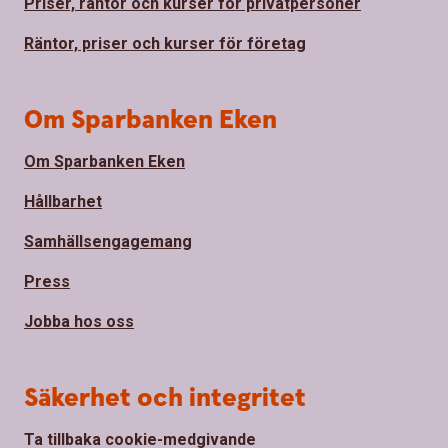
Priser, räntor och kurser för privatpersoner
Räntor, priser och kurser för företag
Om Sparbanken Eken
Om Sparbanken Eken
Hållbarhet
Samhällsengagemang
Press
Jobba hos oss
Säkerhet och integritet
Ta tillbaka cookie-medgivande