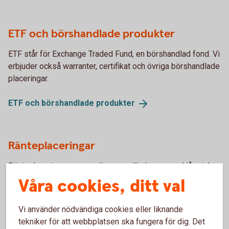
ETF och börshandlade produkter
ETF står för Exchange Traded Fund, en börshandlad fond. Vi
erbjuder också warranter, certifikat och övriga börshandlade
placeringar.
ETF och börshandlade
produkter
Ränteplaceringar
Ränteplaceringar passar dig som vill placera med låg risk.
Våra cookies, ditt val
Ränteplaceringar
Vi använder nödvändiga cookies eller liknande
tekniker för att webbplatsen ska fungera för dig. Det