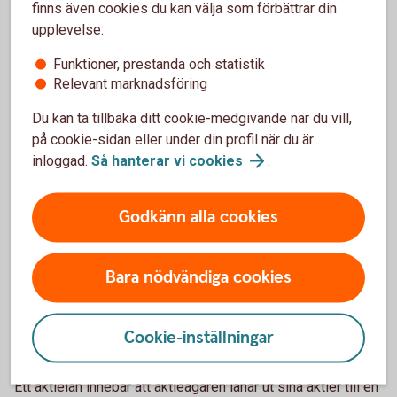
Warranter
finns även cookies du kan välja som förbättrar din
upplevelse:
Med warranter tar du del av aktiers värdeförändring utan att
köpa själva aktien.
Funktioner, prestanda och statistik
Relevant marknadsföring
Warranter
Du kan ta tillbaka ditt cookie-medgivande när du vill,
på cookie-sidan eller under din profil när du är
inloggad.
Så hanterar vi
cookies
.
Certifikat – Bull & Bear
Passar dig som är aktiv och villig att ta risk för att ha en
Godkänn alla cookies
möjlighet att öka avkastningen i din placering.
Bara nödvändiga cookies
Certifikat – Bull &
Bear
Cookie-inställningar
Aktielån
Ett aktielån innebär att aktieägaren lånar ut sina aktier till en