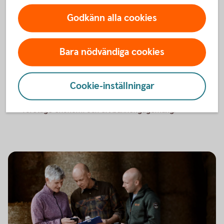
Avgift
Godkänn alla cookies
Prisförslag via offert
1
Bara nödvändiga cookies
Uppläggningsavgift
1 500 kr
Cookie-inställningar
Priset är individuellt och sätts utifrån ditt
Tillbaka
1
företags ekonomi och ert bankengagemang.