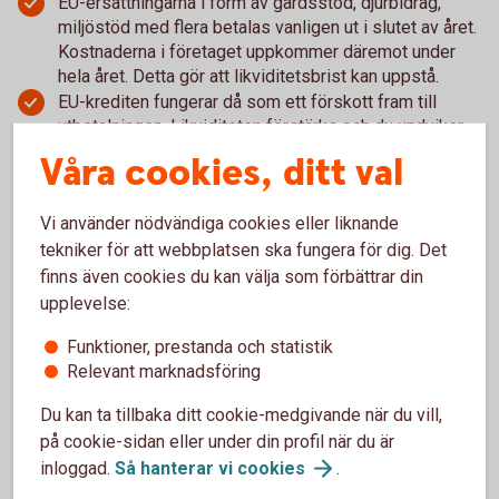
EU-ersättningarna i form av gårdsstöd, djurbidrag,
miljöstöd med flera betalas vanligen ut i slutet av året.
Kostnaderna i företaget uppkommer däremot under
hela året. Detta gör att likviditetsbrist kan uppstå.
EU-krediten fungerar då som ett förskott fram till
utbetalningen. Likviditeten förstärks och du undviker
dyra leverantörsskulder.
Våra cookies, ditt val
När din EU-ersättning har beviljats av myndigheten
eller när du har en ansökan som underlag, kan du få
Vi använder nödvändiga cookies eller liknande
EU-kredit efter sedvanlig kreditprövning. I samband
tekniker för att webbplatsen ska fungera för dig. Det
med att du får EU-ersättningen betalar du tillbaka lånet
till banken.
finns även cookies du kan välja som förbättrar din
upplevelse:
Funktioner, prestanda och statistik
Relevant marknadsföring
Offert/pris och räntor
Du kan ta tillbaka ditt cookie-medgivande när du vill,
på cookie-sidan eller under din profil när du är
EU-kredit
inloggad.
Så hanterar vi
cookies
.