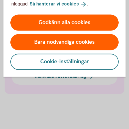
inloggad.
Så hanterar vi
cookies
.
Sjukförsäkring företag
Godkänn alla cookies
Olycksfallsförsäkring
Bara nödvändiga cookies
Tjänstegrupplivförsäkring TGL
Vårdförsäkring företag
Cookie-inställningar
Individuell livförsäkring