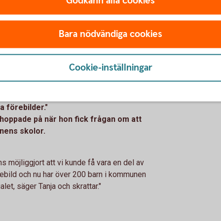
Godkänn alla cookies
Bara nödvändiga cookies
r det absolut bästa med mitt jobb. Jag har
tycker jag det är lika häftigt att jag får vara
Cookie-inställningar
svarar hon snabbt:
da förebilder."
 hoppade på när hon fick frågan om att
nens skolor.
 möjliggjort att vi kunde få vara en del av
förebild och nu har över 200 barn i kommunen
et, säger Tanja och skrattar."