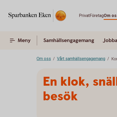
Privat
Företag
Om os
Meny
Samhällsengagemang
Jobba
Om oss
Vårt samhällsengagemang
Ko
En klok, snä
besök