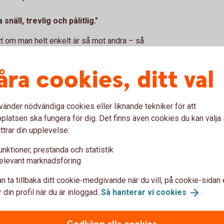
näll, trevlig och pålitlig."
tt om man helt enkelt är så mot andra – så
ar det bli väldigt bra.
åra cookies, ditt val
r barnen att komma ut. Det stod nämligen
vänder nödvändiga cookies eller liknande tekniker för att
latsen ska fungera för dig. Det finns även cookies du kan välj
ttrar din upplevelse:
unktioner, prestanda och statistik
elevant marknadsföring
 och passion
n ta tillbaka ditt cookie-medgivande när du vill, på cookie-sidan 
 din profil när du är inloggad.
Så hanterar vi
cookies
.
rstelärare i årskurs 2. Utöver det har hon
vilket inte går och ta miste på varför hon