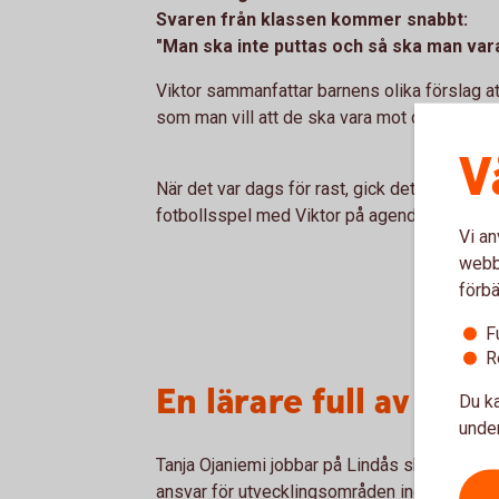
Svaren från klassen kommer snabbt:
"Man ska inte puttas och så ska man vara s
Viktor sammanfattar barnens olika förslag a
som man vill att de ska vara mot dig - då bruk
V
När det var dags för rast, gick det undan fö
fotbollsspel med Viktor på agendan.
Vi an
webbp
förbä
F
R
En lärare full av driv
Du ka
under
Tanja Ojaniemi jobbar på Lindås skola som fö
ansvar för utvecklingsområden inom skolan - 