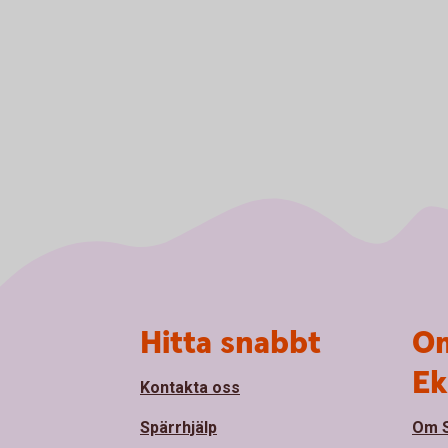
Sidfot
Hitta snabbt
Om
Ek
Kontakta oss
Spärrhjälp
Om S