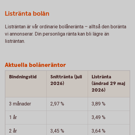
Listränta bolån
Listräntan är vår ordinarie bolåneränta – alltså den boränta
vi annonserar. Din personliga ränta kan bli lägre än
listräntan.
Aktuella bolåneräntor
Bindningstid
Snittränta (juli
Listränta
2026)
(ändrad 29 maj
2026)
3 månader
2,97 %
3,89 %
1 år
3,49 %
2 år
3,45 %
3,64 %