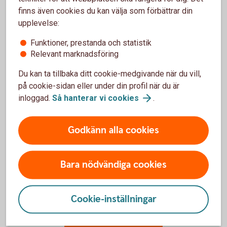
Vanliga frågor om bolåneräntor
finns även cookies du kan välja som förbättrar din
upplevelse:
Funktioner, prestanda och statistik
Vad är skillnaden mellan listränta och snittränta?
Relevant marknadsföring
Vad avgör min bolåneränta?
Du kan ta tillbaka ditt cookie-medgivande när du vill,
på cookie-sidan eller under din profil när du är
inloggad.
Så hanterar vi
cookies
.
Vad är skillnaden på rörlig och bunden ränta?
Vad betyder bindningstid på bolån?
Godkänn alla cookies
Vad är effektiv ränta?
Bara nödvändiga cookies
Cookie-inställningar