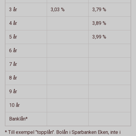
3 år
3,03 %
3,79 %
4 år
3,89 %
5 år
3,99 %
6 år
7 år
8 år
9 år
10 år
Banklån*
* Till exempel "topplån". Bolån i Sparbanken Eken, inte i