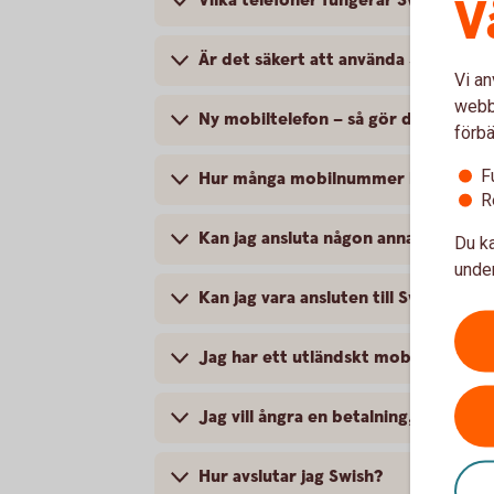
V
Vilka telefoner fungerar Swish på?
Är det säkert att använda Swish?
Vi an
webbp
Ny mobiltelefon – så gör du med Sw
förbä
F
Hur många mobilnummer kan jag anslu
R
Kan jag ansluta någon annans mobi
Du ka
under
Kan jag vara ansluten till Swish i fle
Jag har ett utländskt mobilnummer, k
Jag vill ångra en betalning, hur gör j
Hur avslutar jag Swish?