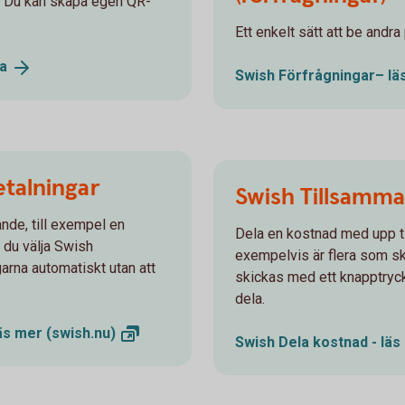
. Du kan skapa egen QR-
Ett enkelt sätt att be andr
a
Swish Förfrågningar– l
talningar
Swish Tillsamma
nde, till exempel en
Dela en kostnad med upp til
 du välja Swish
exempelvis är flera som ska
rna automatiskt utan att
skickas med ett knapptryc
dela.
läs mer
(swish.nu)
Swish Dela kostnad - lä