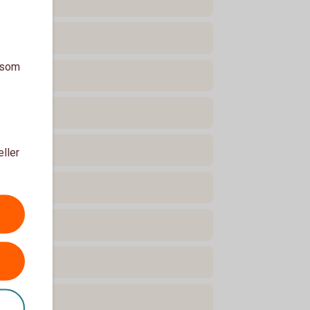
a som
eller