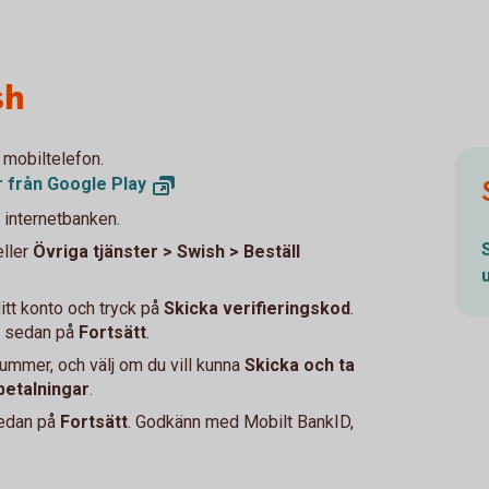
sh
 mobiltelefon.
r från Google
Play
 internetbanken.
eller
Övriga tjänster > Swish > Beställ
itt konto och tryck på
Skicka verifieringskod
.
ck sedan på
Fortsätt
.
lnummer, och välj om du vill kunna
Skicka och ta
betalningar
.
sedan på
Fortsätt
. Godkänn med Mobilt BankID,