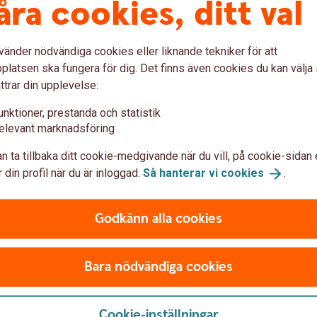
åra cookies, ditt val
vänder nödvändiga cookies eller liknande tekniker för att
latsen ska fungera för dig. Det finns även cookies du kan välj
ish
ttrar din upplevelse:
unktioner, prestanda och statistik
ta till Swish?
elevant marknadsföring
lnummer?
n ta tillbaka ditt cookie-medgivande när du vill, på cookie-sidan 
 din profil när du är inloggad.
Så hanterar vi
cookies
.
ra banker?
Godkänn alla cookies
an jag ansluta mig till Swish?
Bara nödvändiga cookies
ag?
Cookie-inställningar