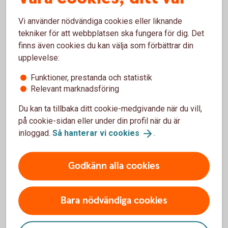
världsstjärnor
Vi använder nödvändiga cookies eller liknande
tekniker för att webbplatsen ska fungera för dig. Det
finns även cookies du kan välja som förbättrar din
I 40 år har Konsertföreningen i Tingsryd bjudit in publiken
upplevelse:
till musikupplevelser i världsklass. Med över 500 konserter
bakom sig har föreningen blivit ett begrepp – inte bara i
Funktioner, prestanda och statistik
Tingsryd, utan i MusikSverige. Artister återkommer gärna
Relevant marknadsföring
tack vare den varma stämningen och närheten till publiken.
Du kan ta tillbaka ditt cookie-medgivande när du vill,
Nu firar föreningen sitt jubileum med en 130-sidig skrift
på cookie-sidan eller under din profil när du är
som dokumenterar dess historia – från cd-konserterna på
inloggad.
Så hanterar vi
cookies
.
biblioteket under 80-talet till dagens abonnemangsserier i
Söderportskyrkan med perfekt akustik.
Godkänn alla cookies
”Vi ville samla berättelserna medan de som var med
fortfarande kan dela dem,” säger Elisabeth Bava som
funnits med i föreningen länge.
Bara nödvändiga cookies
Med sitt nära samarbete med Musik i Syd ochen trogen