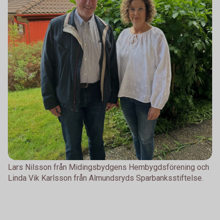
Lars Nilsson från Midingsbydgens Hembygdsförening och
Linda Vik Karlsson från Almundsryds Sparbanksstiftelse.