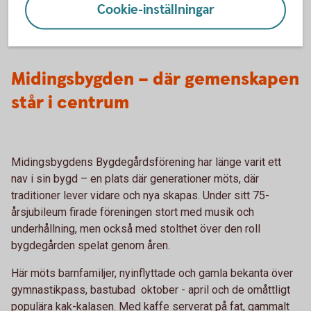
publik fortsätter föreningen att visa att även små orter kan
Cookie-inställningar
vara stora kulturscener – om viljan och engagemanget finns.
Midingsbygden – där gemenskapen
står i centrum
Midingsbygdens Bygdegårdsförening har länge varit ett
nav i sin bygd – en plats där generationer möts, där
traditioner lever vidare och nya skapas. Under sitt 75-
årsjubileum firade föreningen stort med musik och
underhållning, men också med stolthet över den roll
bygdegården spelat genom åren.
Här möts barnfamiljer, nyinflyttade och gamla bekanta över
gymnastikpass, bastubad oktober - april och de omåttligt
populära kak-kalasen. Med kaffe serverat på fat, gammalt