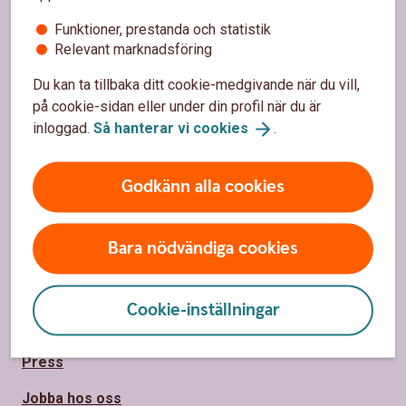
Hitta snabbt
Funktioner, prestanda och statistik
Kontakta oss
Relevant marknadsföring
Spärrhjälp
Du kan ta tillbaka ditt cookie-medgivande när du vill,
på cookie-sidan eller under din profil när du är
Priser, räntor och kurser för privatpersoner
inloggad.
Så hanterar vi
cookies
.
Räntor, priser och kurser för företag
Godkänn alla cookies
Om Sparbanken Eken
Bara nödvändiga cookies
Om Sparbanken Eken
Hållbarhet
Cookie-inställningar
Samhällsengagemang
Press
Jobba hos oss