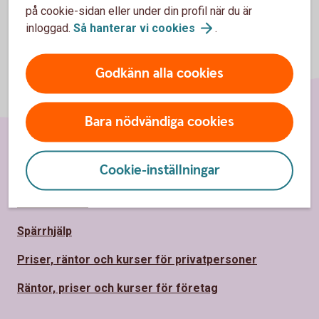
på cookie-sidan eller under din profil när du är
inloggad.
Så hanterar vi
cookies
.
Godkänn alla cookies
Bara nödvändiga cookies
Sidfot
Hitta snabbt
Cookie-inställningar
Kontakta oss
Spärrhjälp
Priser, räntor och kurser för privatpersoner
Räntor, priser och kurser för företag