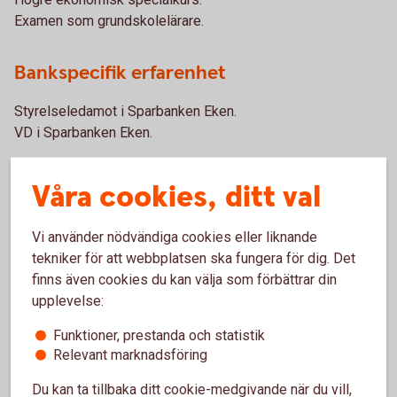
Examen som grundskolelärare.
Bankspecifik erfarenhet
Styrelseledamot i Sparbanken Eken.
VD i Sparbanken Eken.
Arbetslivserfarenhet
Våra cookies, ditt val
SEB, kontorschef.
Vi använder nödvändiga cookies eller liknande
SEB Trygg Liv, försäkringsrådgivare.
tekniker för att webbplatsen ska fungera för dig. Det
Skandia, försäkringsrådgivare.
finns även cookies du kan välja som förbättrar din
Karlshamns Kommun, grundskolelärare.
upplevelse:
Funktioner, prestanda och statistik
Relevant marknadsföring
Du kan ta tillbaka ditt cookie-medgivande när du vill,