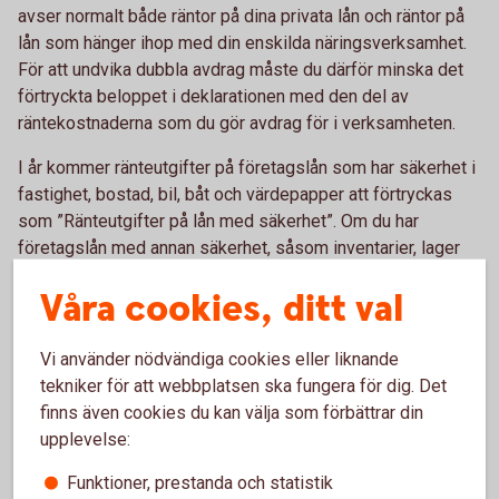
avser normalt både räntor på dina privata lån och räntor på
lån som hänger ihop med din enskilda näringsverksamhet.
För att undvika dubbla avdrag måste du därför minska det
förtryckta beloppet i deklarationen med den del av
räntekostnaderna som du gör avdrag för i verksamheten.
I år kommer ränteutgifter på företagslån som har säkerhet i
fastighet, bostad, bil, båt och värdepapper att förtryckas
som ”Ränteutgifter på lån med säkerhet”. Om du har
företagslån med annan säkerhet, såsom inventarier, lager
eller personlig borgen, kommer ränteutgifter på sådana lån
Våra cookies, ditt val
att förtryckas som ”Ränteutgifter på lån utan säkerhet”.
Båda är fortfarande avdragsgilla i din näringsbilaga.
Vi använder nödvändiga cookies eller liknande
tekniker för att webbplatsen ska fungera för dig. Det
Förenklat årsbokslut
finns även cookies du kan välja som förbättrar din
Har du en omsättning på högst 3 miljoner kronor kan du
upplevelse:
använda Skatteverkets e-tjänst Förenklat årsbokslut. När du
Funktioner, prestanda och statistik
gjort ett förenklat årsbokslut kan du enkelt hämta