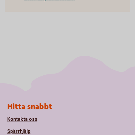
Sidfot
Hitta snabbt
Kontakta oss
Spärrhjälp