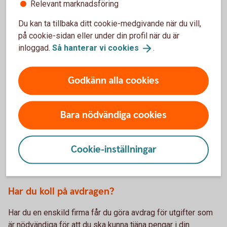
Relevant marknadsföring
uppgifterna från e-tjänsten till din deklaration.
Du kan ta tillbaka ditt cookie-medgivande när du vill,
Mer om förenklat bokslut
(skatteverket.se)
på cookie-sidan eller under din profil när du är
inloggad.
Så hanterar vi
cookies
.
Är du skogsägare? Håll koll på Skogskontot och
Skogsskadekontot
Godkänn alla cookies
Har du haft stora intäkter från skogsavverkningar eller fått
försäkringsersättningar från skogen under året kan du
Bara nödvändiga cookies
fördela dem på flera år genom att göra avsättningar till
Skogskontot eller Skogsskadekontot.
Cookie-inställningar
Mer information om Skogskontot och
Skogsskadekontot
Har du koll på avdragen?
Har du en enskild firma får du göra avdrag för utgifter som
är nödvändiga för att du ska kunna tjäna pengar i din