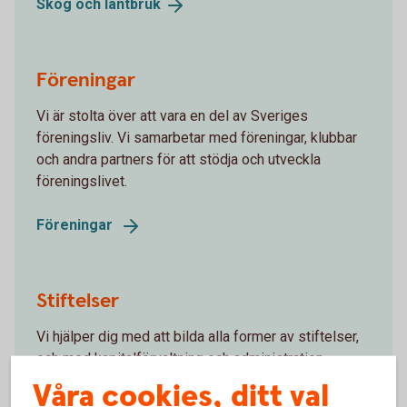
Skog och
lantbruk
Föreningar
Vi är stolta över att vara en del av Sveriges
föreningsliv. Vi samarbetar med föreningar, klubbar
och andra partners för att stödja och utveckla
föreningslivet.
Föreningar
Stiftelser
Vi hjälper dig med att bilda alla former av stiftelser,
och med kapitalförvaltning och administration.
Våra cookies, ditt val
Stiftelser