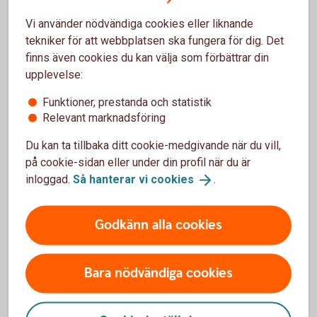
Vi använder nödvändiga cookies eller liknande
tekniker för att webbplatsen ska fungera för dig. Det
finns även cookies du kan välja som förbättrar din
upplevelse:
Småföretag
Funktioner, prestanda och statistik
Relevant marknadsföring
Vi finns här för att göra ditt företagande enklare och
tryggare. Med grundläggande tjänster och produkter
Du kan ta tillbaka ditt cookie-medgivande när du vill,
anpassade för just ditt behov.
på cookie-sidan eller under din profil när du är
inloggad.
Så hanterar vi
cookies
.
Småföretag
Godkänn alla cookies
Startups och snabbväxande företag
Bara nödvändiga cookies
Vi har expertisen och verktygen som hjälper er på
vägen – oavsett om ni är i uppstartsfasen eller på
väg att expandera.