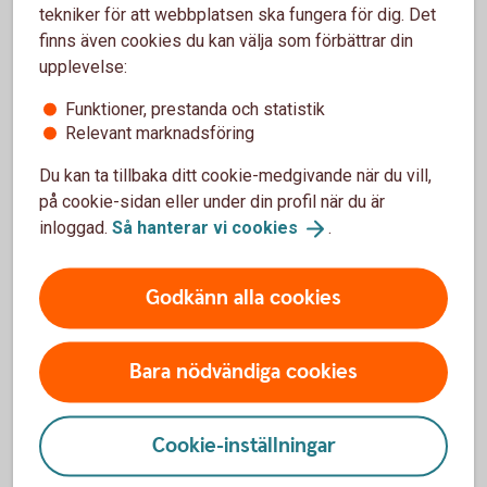
tekniker för att webbplatsen ska fungera för dig. Det
Kästel.
finns även cookies du kan välja som förbättrar din
upplevelse:
Därför ökar dränering
Funktioner, prestanda och statistik
Relevant marknadsföring
produktionen
Du kan ta tillbaka ditt cookie-medgivande när du vill,
Grödorna får ett mer utvecklat rotsystem och kan ta
på cookie-sidan eller under din profil när du är
upp mer växtnäring. Risken för kväve- och
inloggad.
Så hanterar vi
cookies
.
fosforförluster minskar.
Övervintringen underlättas.
Förutsättningarna att klara våta och torra perioder
Godkänn alla cookies
förbättras.
Marken torkar upp snabbare och vårbruket kan börja
tidigare.
Bara nödvändiga cookies
Torr jord har stabilare struktur och risken för
markpackningsskador minskar.
Jordbearbetning, sådd och skördearbete blir lättare,
Cookie-inställningar
effektivare och säkrare.