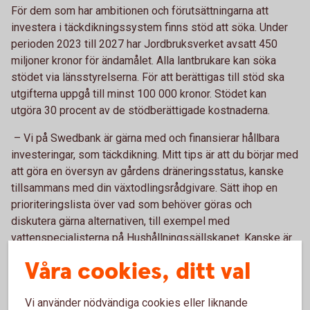
För dem som har ambitionen och förutsättningarna att
investera i täckdikningssystem finns stöd att söka.
Under
perioden 2023 till 2027 har Jordbruksverket avsatt 450
miljoner kronor för ändamålet.
Alla lantbrukare kan söka
stödet via länsstyrelserna. För att berättigas till stöd ska
utgifterna uppgå till minst 100 000 kronor. Stödet kan
utgöra 30 procent av de stödberättigade kostnaderna.
– Vi på Swedbank är gärna med och finansierar
hållbara
investeringar, som täckdikning. Mitt tips är att du börjar med
att göra en översyn av gårdens dräneringsstatus, kanske
tillsammans med din växtodlingsrådgivare. Sätt ihop en
prioriteringslista över vad som behöver göras och
diskutera gärna alternativen, till exempel med
vattenspecialisterna på Hushållningssällskapet. Kanske är
det en god idé att fördela investeringen över flera år och
Våra cookies, ditt val
dika några hektar i taget? Ett bra sätt att slippa dryga
investeringskostnader är förstås också att kontinuerligt
Vi använder nödvändiga cookies eller liknande
underhålla det dräneringssystem du har
,
säger David