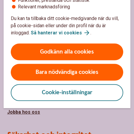
Spärrhjälp
Relevant marknadsföring
Priser, räntor och kurser för privatpersoner
Du kan ta tillbaka ditt cookie-medgivande när du vill,
på cookie-sidan eller under din profil när du är
Räntor, priser och kurser för företag
inloggad.
Så hanterar vi
cookies
.
Om Sparbanken Eken
Godkänn alla cookies
Om Sparbanken Eken
Bara nödvändiga cookies
Hållbarhet
Samhällsengagemang
Cookie-inställningar
Press
Jobba hos oss