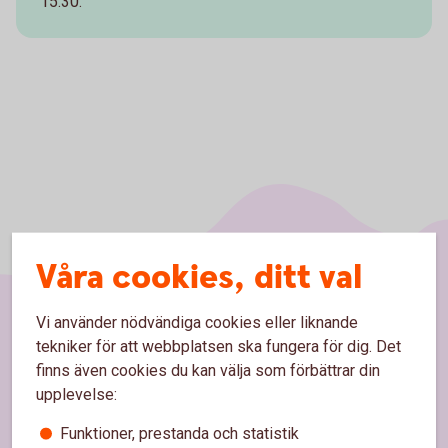
15.30.
Våra cookies, ditt val
Vi använder nödvändiga cookies eller liknande
Sidfot
Hitta snabbt
tekniker för att webbplatsen ska fungera för dig. Det
finns även cookies du kan välja som förbättrar din
upplevelse:
Kontakta oss
Funktioner, prestanda och statistik
Spärrhjälp