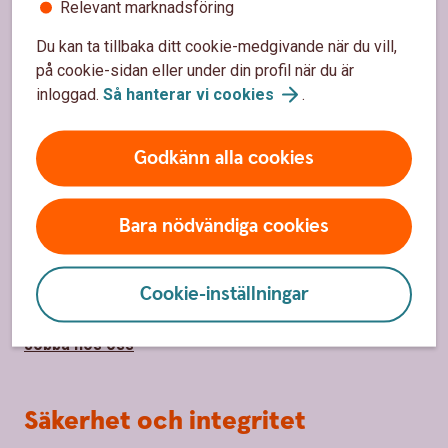
Relevant marknadsföring
Priser, räntor och kurser för privatpersoner
Du kan ta tillbaka ditt cookie-medgivande när du vill,
Räntor, priser och kurser för företag
på cookie-sidan eller under din profil när du är
inloggad.
Så hanterar vi
cookies
.
Om Sparbanken Eken
Godkänn alla cookies
Om Sparbanken Eken
Bara nödvändiga cookies
Hållbarhet
Samhällsengagemang
Cookie-inställningar
Press
Jobba hos oss
Säkerhet och integritet