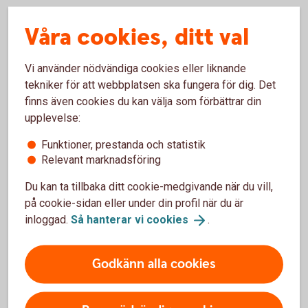
Våra cookies, ditt val
Vi använder nödvändiga cookies eller liknande
tekniker för att webbplatsen ska fungera för dig. Det
finns även cookies du kan välja som förbättrar din
upplevelse:
Funktioner, prestanda och statistik
Relevant marknadsföring
Webb Standard 2000x1210 - webb-2000x1200-
Du kan ta tillbaka ditt cookie-medgivande när du vill,
Ung ekonomi
pratapengar
på cookie-sidan eller under din profil när du är
inloggad.
Så hanterar vi
cookies
.
Att ge barn och unga en tro både på sig själva och sin
framtid ligger oss varmt om hjärtat. Hur världen kommer att
se ut i framtiden är svårt att veta – det vi vet är att det alltid
Godkänn alla cookies
kommer behövas drivkraft och en förståelse för sin egen
ekonomi.