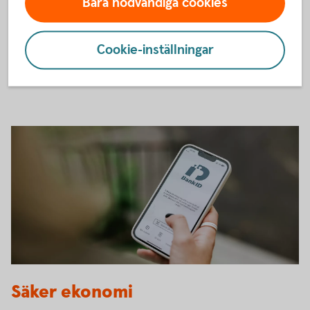
Bara nödvändiga cookies
Ung ekonomi vänder sig till barn och unga i grundskolan för
att inspirera dem att se på sin ekonomi på ett sätt där de
själva kan göra skillnad.
Cookie-inställningar
Boka en
föreläsning
BankID
Säker ekonomi