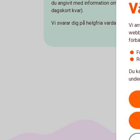
V
du angivit med information om hur du akti
dagskort kvar).
Vi svarar dig på helgfria vardagar under o
Vi an
webbp
förbä
F
R
Du ka
under