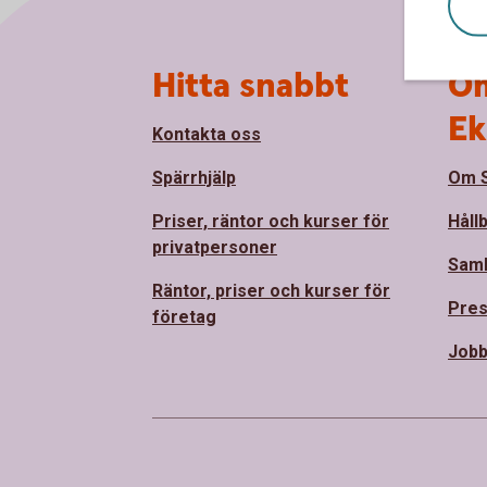
Sidfot
Hitta snabbt
Om
Ek
Kontakta oss
Spärrhjälp
Om S
Priser, räntor och kurser för
Håll
privatpersoner
Sam
Räntor, priser och kurser för
Pre
företag
Jobb