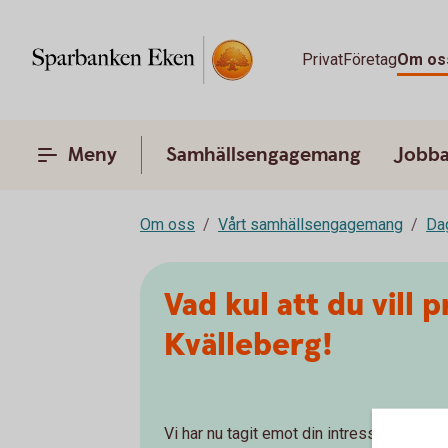
Privat
Företag
Om os
Meny
Samhällsengagemang
Jobba
Om oss
Vårt samhällsengagemang
Da
Vad kul att du vill 
Kvälleberg!
Vi har nu tagit emot din intresseansmälan