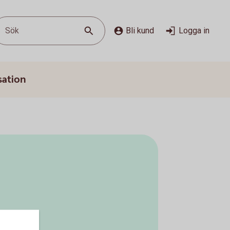
Sök
Bli kund
Logga in
sation