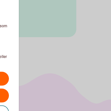
a som
eller