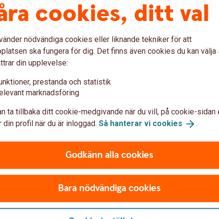
åra cookies, ditt val
verar dagskorten (förutsatt att det finns
rdinarie kontorstid (kl. 8.00-16.30).
vänder nödvändiga cookies eller liknande tekniker för att
latsen ska fungera för dig. Det finns även cookies du kan välj
ttrar din upplevelse:
unktioner, prestanda och statistik
elevant marknadsföring
n ta tillbaka ditt cookie-medgivande när du vill, på cookie-sidan 
 din profil när du är inloggad.
Så hanterar vi
cookies
.
Godkänn alla cookies
Bara nödvändiga cookies