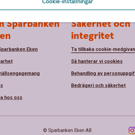
Cookie-inställningar
 Sparbanken
Säkerhet och
en
integritet
parbanken Eken
Ta tillbaka cookie-medgiva
barhet
Så hanterar vi cookies
hällsengagemang
Behandling av personuppgif
ss
Bedrägeri och säkerhet
a hos oss
© Sparbanken Eken AB