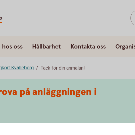
s
 hos oss
Hållbarhet
Kontakta oss
Organi
gkort Kvälleberg
Tack för din anmälan!
prova på anläggningen i
. Du kommer att få ett mail till den mailadress