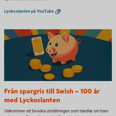
Lyckoslanten på
YouTube
Tumba bruksmuseum Lyckoslanten
Från spargris till Swish – 100 år
med Lyckoslanten
Välkommen att besöka utställningen som handlar om barn