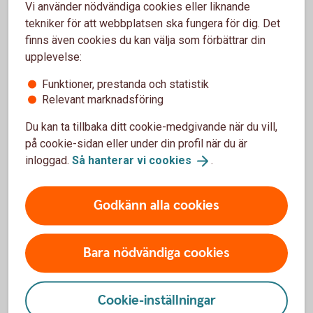
Vi använder nödvändiga cookies eller liknande
Vill du att dina elever får träffa banken och prata pengar och
tekniker för att webbplatsen ska fungera för dig. Det
sparande? Vi erbjuder kostnadsfria föreläsningar för skolor
finns även cookies du kan välja som förbättrar din
i hela landet.
upplevelse:
Ung
ekonomi
Funktioner, prestanda och statistik
Relevant marknadsföring
Du kan ta tillbaka ditt cookie-medgivande när du vill,
på cookie-sidan eller under din profil när du är
inloggad.
Så hanterar vi
cookies
.
Godkänn alla cookies
Bara nödvändiga cookies
pengalabbet
Pengalabbet – spela och lär om
Cookie-inställningar