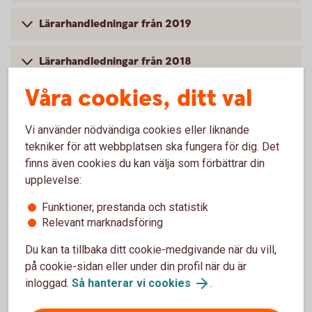
Lärarhandledningar från 2019
Lärarhandledningar från 2018
Våra cookies, ditt val
Lärarhandledningar från 2017
Vi använder nödvändiga cookies eller liknande
Lärarhandledningar från 2016
tekniker för att webbplatsen ska fungera för dig. Det
finns även cookies du kan välja som förbättrar din
upplevelse:
Funktioner, prestanda och statistik
Lyckoslanten
Relevant marknadsföring
Du kan ta tillbaka ditt cookie-medgivande när du vill,
Veckopengsskolan
på cookie-sidan eller under din profil när du är
inloggad.
Så hanterar vi cookies
.
Lärarhandledning