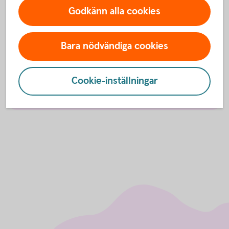
Godkänn alla cookies
Så funkar det
Bara nödvändiga cookies
Om Lyckoslanten
Spara och slösa
Cookie-inställningar