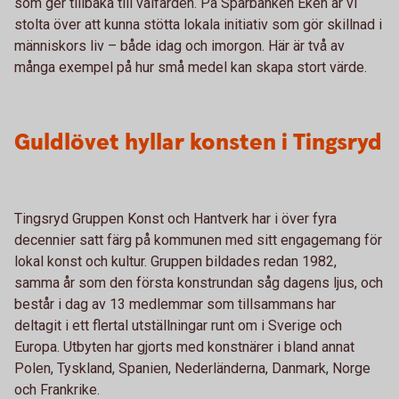
som ger tillbaka till välfärden. På Sparbanken Eken är vi
stolta över att kunna stötta lokala initiativ som gör skillnad i
människors liv – både idag och imorgon. Här är två av
många exempel på hur små medel kan skapa stort värde.
Guldlövet hyllar konsten i Tingsryd
Tingsryd Gruppen Konst och Hantverk har i över fyra
decennier satt färg på kommunen med sitt engagemang för
lokal konst och kultur. Gruppen bildades redan 1982,
samma år som den första konstrundan såg dagens ljus, och
består i dag av 13 medlemmar som tillsammans har
deltagit i ett flertal utställningar runt om i Sverige och
Europa. Utbyten har gjorts med konstnärer i bland annat
Polen, Tyskland, Spanien, Nederländerna, Danmark, Norge
och Frankrike.