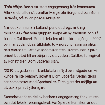
"Från början fanns ett stort engagemang från kommunen.
Alla kände till oss", berättar Margareta Borgehed och Björn
Jäderås, två av gruppens eldsjälar.
När det kommunala kulturstipendiet drogs in kring
millennieskiftet ville gruppen skapa en ny tradition, och så
föddes Guldlövet. Priset delades ut för första gången 2007
och har sedan dess tilldelats tolv personer som på olika
sätt bidragit till att synliggöra konsten i kommunen. Själva
priset bestod till en början av ett vackert Guldlöv, formgivet
av konstnären Björn Jäderås själv.
"2019 stegade vi in i banklokalen i Ryd och frågade om vi
kunde få lite pengar", skrattar Björn Jäderås. Sedan dess
har samarbetet med Sparbanken Eken gjort det möjligt att
utveckla priset ytterligare.
Samarbetet är en del av bankens engagemang för kulturen
och det lokala föreningslivet. För Sparbanken Eken är det