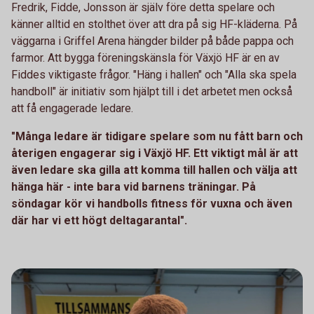
Fredrik, Fidde, Jonsson är själv före detta spelare och
känner alltid en stolthet över att dra på sig HF-kläderna. På
väggarna i Griffel Arena hängder bilder på både pappa och
farmor. Att bygga föreningskänsla för Växjö HF är en av
Fiddes viktigaste frågor. "Häng i hallen" och "Alla ska spela
handboll" är initiativ som hjälpt till i det arbetet men också
att få engagerade ledare.
"Många ledare är tidigare spelare som nu fått barn och
återigen engagerar sig i Växjö HF. Ett viktigt mål är att
även ledare ska gilla att komma till hallen och välja att
hänga här - inte bara vid barnens träningar. På
söndagar kör vi handbolls fitness för vuxna och även
där har vi ett högt deltagarantal".