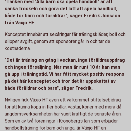
"Tanken med "Alla barn ska spela handboll" är att
sänka tröskeln och göra det lätt att spela handboll,
både för barn och föräldrar", säger Fredrik Jonsson
från Växjö HF.
Konceptet innebär att sexåringar får träningskläder, boll och
slipper avgift, genom att sponsorer går in och tar de
kostnaderna.
"Det är träning en gång i veckan, inga föräldrauppdrag
och ingen försäljning. När man är runt 10 år kan man
gå upp i träningstid. Vi har fått mycket positiv respons
på det här konceptet och tror det är uppskattat av
både föräldrar och barn", säger Fredrik.
Nyligen fick Växjö HF även ett välkommet stiftelsebidrag
för att kunna köpa in fler bollar, västar, koner med mera då
ungdomsverksamheten har vuxit kraftigt de senaste åren.
Som en av två föreningar i Kronobergs län som erbjuder
handbollsträning för barn och unga, är Växjö HF en