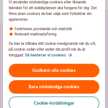
Vi använder nödvändiga cookies eller liknande
tekniker för att webbplatsen ska fungera för dig. Det
finns även cookies du kan välja som förbättrar din
upplevelse:
Funktioner, prestanda och statistik
Relevant marknadsföring
Sidfot
Hitta snabbt
Du kan ta tillbaka ditt cookie-medgivande när du vill,
på cookie-sidan eller under din profil när du är
Kontakta oss
inloggad.
Så hanterar vi
cookies
.
Spärrhjälp
Godkänn alla cookies
Priser, räntor och kurser för privatpersoner
Räntor, priser och kurser för företag
Bara nödvändiga cookies
Om Sparbanken Eken
Cookie-inställningar