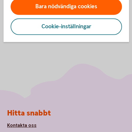
Läs mer om Betalkort Företag samt hur du
Bara nödvändiga cookies
ansöker
Cookie-inställningar
Sidfot
Hitta snabbt
Kontakta oss