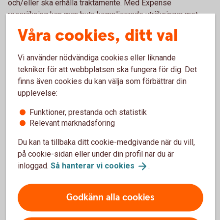
och/eller ska erhålla traktamente. Med Expense
reseräkning kan man byta komplicerade uträkningar mot
redovisat traktamente genom att:
Våra cookies, ditt val
Fota kvittot genom appen
Vi använder nödvändiga cookies eller liknande
Lägg till resa samt ange avreseort och destination för
tekniker för att webbplatsen ska fungera för dig. Det
inrikes eller utrikes resor
finns även cookies du kan välja som förbättrar din
Spara och skicka
upplevelse:
Swedbank och Entercard samarbetar med Dicom Expense,
Funktioner, prestanda och statistik
ett företag som gör hantering av kvitton och fakturor
Relevant marknadsföring
smidigare.
Du kan ta tillbaka ditt cookie-medgivande när du vill,
på cookie-sidan eller under din profil när du är
Vill du veta mer om Expense?
inloggad.
Så hanterar vi
cookies
.
Gå in på
expense.se/
swedbank
eller kontakta
Expense direkt på 08-121 305 80.
Godkänn alla cookies
Har du eller ditt företag inte Betalkort Företag idag?