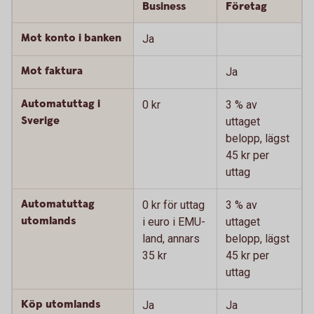
Business
Företag
Mot konto i banken
Ja
Mot faktura
Ja
Automatuttag i
0 kr
3 % av
Sverige
uttaget
belopp, lägst
45 kr per
uttag
Automatuttag
0 kr för uttag
3 % av
utomlands
i euro i EMU-
uttaget
land, annars
belopp, lägst
35 kr
45 kr per
uttag
Köp utomlands
Ja
Ja