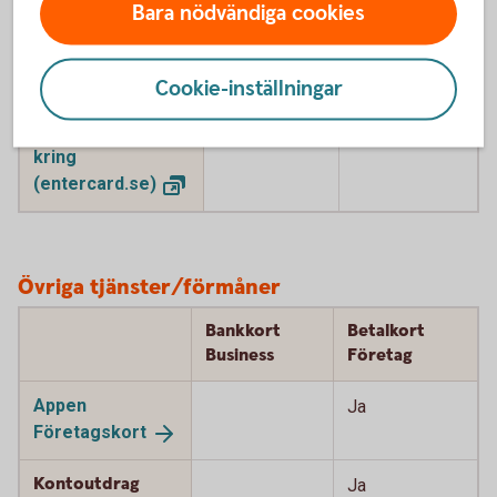
Bara nödvändiga cookies
Kompletterande
Ja
Ja
kortförsäkring
- på resa
Cookie-inställningar
Tjänstereseförsä
Ja
kring
(entercard.se)
Övriga tjänster/förmåner
Bankkort
Betalkort
Business
Företag
Appen
Ja
Företagskort
Kontoutdrag
Ja