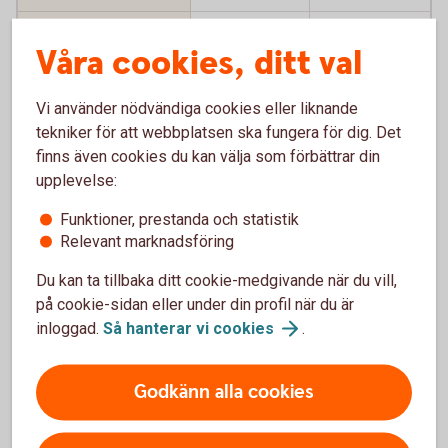
Valutaväxlingspåslag
1,65 %
1,65 %
Våra cookies, ditt val
vid uttag och köp
utomlands
Vi använder nödvändiga cookies eller liknande
Kortet har chip
Ja
Ja
tekniker för att webbplatsen ska fungera för dig. Det
finns även cookies du kan välja som förbättrar din
Digitala
Ja, Samsung
Ja, Apple Pay
upplevelse:
betallösningar
Pay,
och Samsung
Funktioner, prestanda och statistik
Fidesmo Pay
Pay
Relevant marknadsföring
och Google
Pay
Du kan ta tillbaka ditt cookie-medgivande när du vill,
på cookie-sidan eller under din profil när du är
inloggad.
Så hanterar vi
cookies
.
Försäkringar
Godkänn alla cookies
Bankkort
Betalkort
Business
Företag