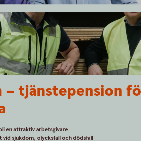
 – tjänstepension fö
a
li en attraktiv arbetsgivare
vid sjukdom, olycksfall och dödsfall