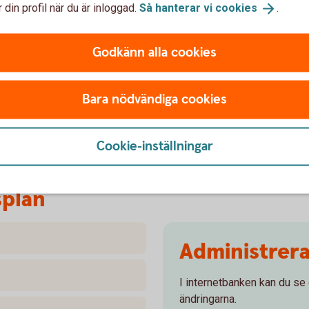
 din profil när du är inloggad.
Så hanterar vi
cookies
.
Godkänn alla cookies
Direktpension
Bara nödvändiga cookies
Tjänstepension med
depå
Kompanjon- och nyckelman
Cookie-inställningar
splan
Administrer
I internetbanken kan du se
ändringarna.