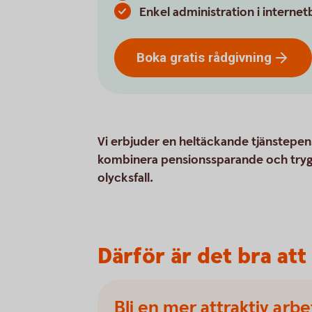
Enkel administration i interne
Boka gratis
rådgivning
Vi erbjuder en heltäckande tjänstepens
kombinera pensionssparande och trygg
olycksfall.
Därför är det bra at
Bli en mer attraktiv arb