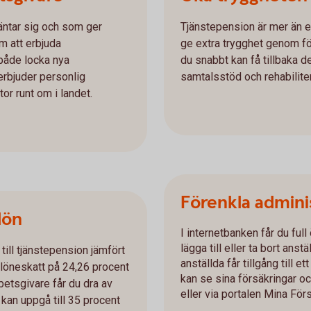
äntar sig och som ger
Tjänstepension är mer än e
m att erbjuda
ge extra trygghet genom fö
t både locka nya
du snabbt kan få tillbaka 
rbjuder personlig
samtalsstöd och rehabiliter
tor runt om i landet.
Förenkla admini
 lön
I internetbanken får du full
lägga till eller ta bort anst
 till tjänstepension jämfört
anställda får tillgång till
d löneskatt på 24,26 procent
kan se sina försäkringar oc
rbetsgivare får du dra av
eller via portalen Mina Förs
kan uppgå till 35 procent