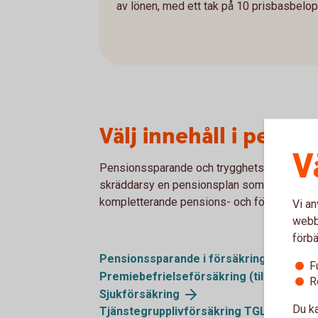
av lönen, med ett tak på 10 prisbasbelop
Välj innehåll i pensi
V
Pensionssparande och trygghetsförsäkringar 
skräddarsy en pensionsplan som passar dig 
kompletterande pensions- och försäkringslös
Vi an
webbp
förbä
Pensionssparande i
försäkring
F
Premiebefrielseförsäkring (tillval i
pens
R
Sjukförsäkring
Du ka
Tjänstegrupplivförsäkring
TGL