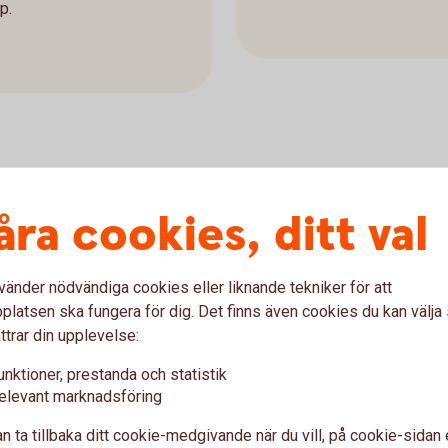
p.
onsplanen
åra cookies, ditt val
med fokus på hälsa. Vi hjälper dig att
och dina anställda. Vi erbjuder också
ningar för företag som har kollektivavtal.
vänder nödvändiga cookies eller liknande tekniker för att
latsen ska fungera för dig. Det finns även cookies du kan välj
ttrar din upplevelse:
Olycksfallsförsäkring
unktioner, prestanda och statistik
ionssparande)
Vårdförsäkring
elevant marknadsföring
Individuell
livförsäkring
n ta tillbaka ditt cookie-medgivande när du vill, på cookie-sidan 