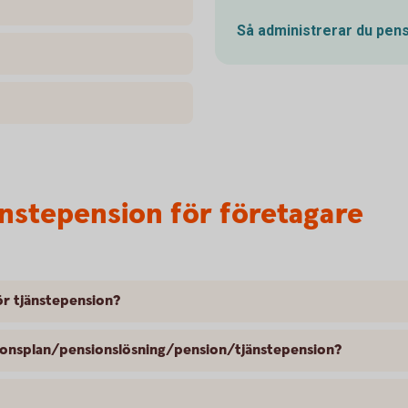
Så administrerar du
pens
änstepension för företagare
ör tjänstepension?
nsionsplan/pensionslösning/pension/tjänstepension?