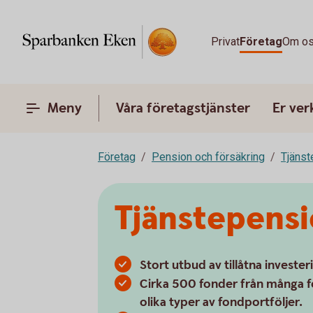
Privat
Företag
Om o
Meny
Våra företagstjänster
Er ve
Företag
Pension och försäkring
Tjänst
Tjänstepens
Stort utbud av tillåtna invester
Cirka 500 fonder från många f
olika typer av fondportföljer.