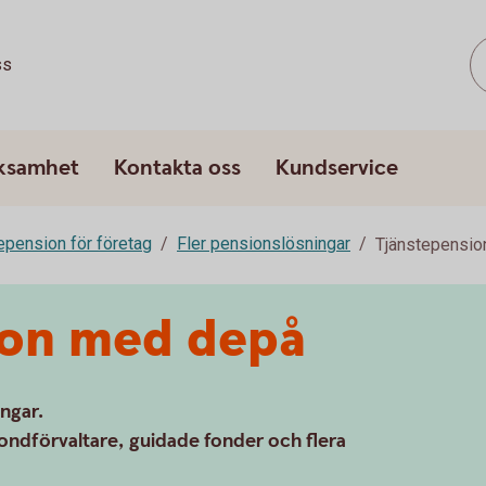
ss
rksamhet
Kontakta oss
Kundservice
epension för företag
Fler pensionslösningar
Tjänstepensi
ion med depå
ingar.
ondförvaltare, guidade fonder och flera