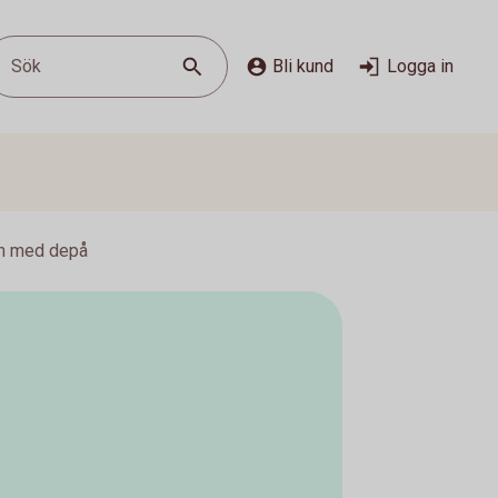
Sök
Bli kund
Logga in
on med depå