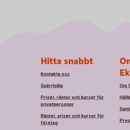
Sidfot
Hitta snabbt
Om
Ek
Kontakta oss
Spärrhjälp
Om S
Priser, räntor och kurser för
Håll
privatpersoner
Sam
Räntor, priser och kurser för
Pre
företag