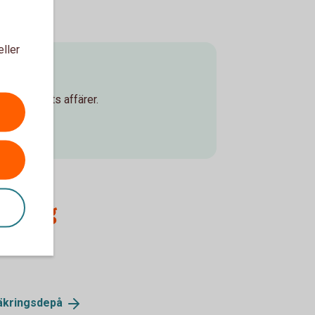
eller
d företagets affärer.
cering
äkringsdepå