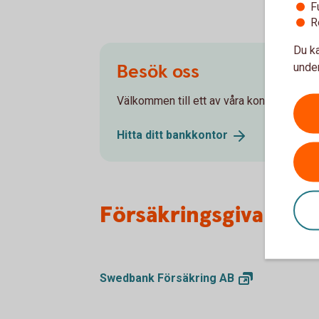
F
R
Du ka
Besök oss
under
Välkommen till ett av våra kontor så hjälpe
Hitta ditt
bankkontor
Försäkringsgivare
Swedbank Försäkring
AB