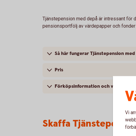
Tjänstepension med depå är intressant för d
pensionsportfölj av värdepapper och fonder
Så här fungerar Tjänstepension med
Pris
Förköpsinformation och villkor
V
Vi an
webbp
Skaffa Tjänstepensi
förbä