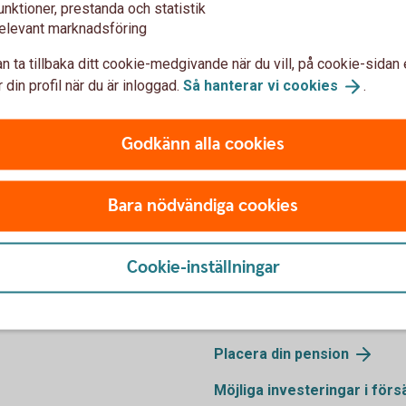
unktioner, prestanda och statistik
elevant marknadsföring
n ta tillbaka ditt cookie-medgivande när du vill, på cookie-sidan 
Ring oss
 din profil när du är inloggad.
Så hanterar vi
cookies
.
r vi dig.
Ring oss för att få hjälp me
Godkänn alla cookies
Ring 0459-387 77
Bara nödvändiga cookies
Hjälp med pla
Cookie-inställningar
Placera din
pension
Möjliga investeringar i
förs