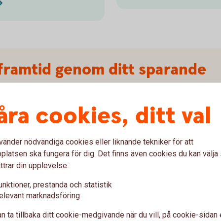
framtid genom ditt sparande
klokt för både din plånbok och för framtiden.
åra cookies, ditt val
rsäkringsprodukt enligt EU:s regelverk SFDR,
. Vi arbetar kontinuerligt för att säkerställa att
er våra hållbarhetskrav.
vänder nödvändiga cookies eller liknande tekniker för att
latsen ska fungera för dig. Det finns även cookies du kan välj
ttrar din upplevelse:
nsyn till hållbarhet så att du kan göra hållbara
unktioner, prestanda och statistik
elevant marknadsföring
ate Impact är exempel på fonder som fokuserar
n ta tillbaka ditt cookie-medgivande när du vill, på cookie-sidan 