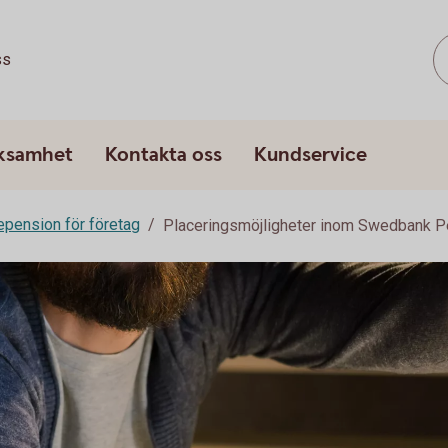
ss
rksamhet
Kontakta oss
Kundservice
epension för företag
Placeringsmöjligheter inom Swedbank P