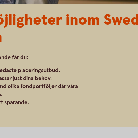
öjligheter inom Swe
n
nde får du:
bredaste placeringsutbud.
assar just dina behov.
and olika fondportföljer där våra
a.
art sparande.