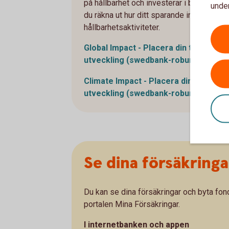
på hållbarhet och investerar i bolag som b
under
du räkna ut hur ditt sparande inom din tjä
hållbarhetsaktiviteter.
Global Impact - Placera din tjänstepe
utveckling (swedbank-robur.se)
Climate Impact - Placera din tjänstep
utveckling (swedbank-robur.se)
Se dina försäkringa
Du kan se dina försäkringar och byta fond
portalen Mina Försäkringar.
I internetbanken och appen