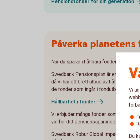
Pensionsfonder för din
generation
Påverka planetens 
När du sparar i hållbara fonder väljer du 
V
Swedbank Pensionsplan är en ljusgrön fö
då vi har ett brett utbud av hållbara fonder
de fonder som ingår i fondutbudet uppfyll
Vi an
webbp
Hållbarhet i
fonder
förbä
Vi erbjuder många fonder som tar extra hä
F
val för ditt pensionssparande.
R
Swedbank Robur Global Impact och Clim
Du ka