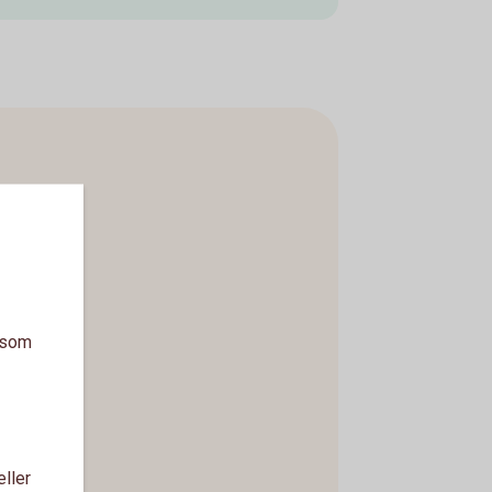
a som
eller