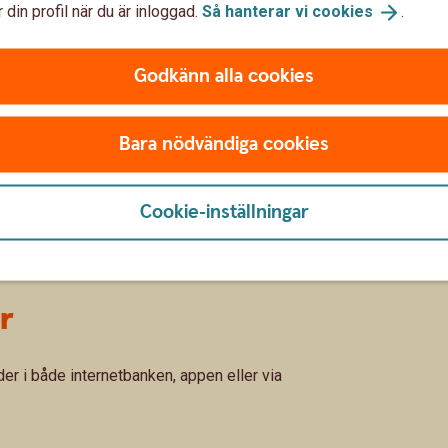
idrar till FN:s globala mål. I länkarna nedan kan
 din profil när du är inloggad.
Så hanterar vi
cookies
.
nstepension i dessa fonder kan bidra till
Godkänn alla cookies
nsion med fokus på en hållbar
Bara nödvändiga cookies
ension med fokus på en hållbar
Cookie-inställningar
r
er i både internetbanken, appen eller via