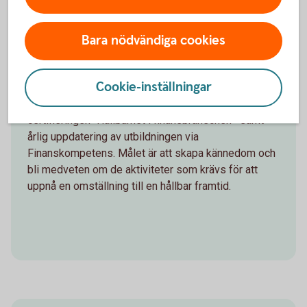
Bara nödvändiga cookies
Certifiering: Hållbarhet i
finansbranschen
Cookie-inställningar
Alla medarbetare på Sparbanken Eken tar
certifieringen "Hållbarhet i finansbranschen" samt
årlig uppdatering av utbildningen via
Finanskompetens. Målet är att skapa kännedom och
bli medveten om de aktiviteter som krävs för att
uppnå en omställning till en hållbar framtid.