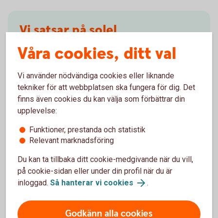
Vi satsar på solel
Våra cookies, ditt val
Under 2024 anlade Sparbanken Eken en mindre
solcellsanläggning bredvid kontoret i Åryd. Sedan
Vi använder nödvändiga cookies eller liknande
tidigare finns solpaneler på kontorstaken i Åryd och
tekniker för att webbplatsen ska fungera för dig. Det
Ryd. Satsningen är en del i bankens filosofi att ge
finns även cookies du kan välja som förbättrar din
tillbaka till närsamhället och i detta fall kompensera
upplevelse:
för det eluttag som årligen görs från det allmänna
elnätet.
Funktioner, prestanda och statistik
Relevant marknadsföring
Läs mer om solcellsprojektet och ta del av våra
Du kan ta tillbaka ditt cookie-medgivande när du vill,
tips till företagare
på cookie-sidan eller under din profil när du är
inloggad.
Så hanterar vi cookies
.
Godkänn alla cookies