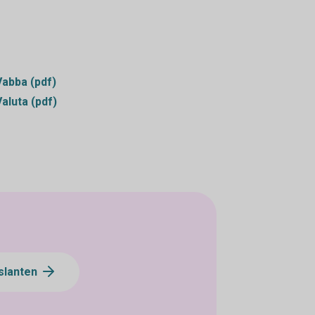
Vabba (pdf)
Valuta (pdf)
slanten