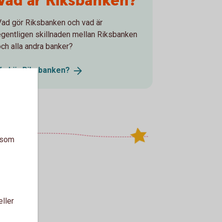
Vad är Riksbanken?
Vad gör Riksbanken och vad är
egentligen skillnaden mellan Riksbanken
och alla andra banker?
Vad är
Riksbanken?
a som
eller