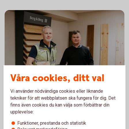
Mikael och Roger från Berg och Berg
Våra cookies, ditt val
Möt några av våra
företagskunder
Vi använder nödvändiga cookies eller liknande
tekniker för att webbplatsen ska fungera för dig. Det
För oss är det viktigt att människor och företag i vår
finns även cookies du kan välja som förbättrar din
region utvecklas. Därför satsar vi på hög bemanning
upplevelse:
och hög service på din hemmaplan. Vi gillar att
besöka våra kunder och se drivet som finns bakom
Funktioner, prestanda och statistik
varje företagare.