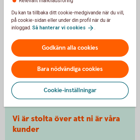
Relevant marknadsföring
Du kan ta tillbaka ditt cookie-medgivande när du vill,
Möt våra
företagskunder
på cookie-sidan eller under din profil när du är
inloggad.
Så hanterar vi
cookies
.
Godkänn alla cookies
Bara nödvändiga cookies
Cookie-inställningar
Vi är stolta över att ni är våra
kunder