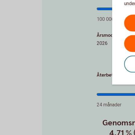
under
100 000 kr
Årsmodell
2026
Återbetalningstid
24 månader
Genomsni
4,71 % 