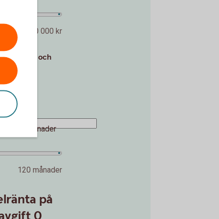
5 000 000 kr
tantinsats och
kr
20 %
månader
120 månader
lränta på
avgift 0