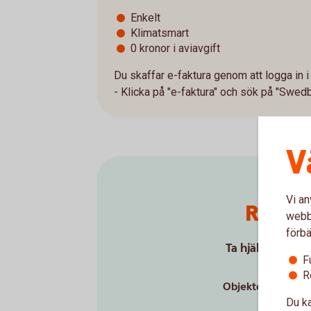
Enkelt
Klimatsmart
0 kronor i aviavgift
Du skaffar e-faktura genom att logga in i
- Klicka på "e-faktura" och sök på "Swed
V
Vi an
Räkna 
webbp
förbä
Ta hjälp av vår 
F
R
Objektets pris ex
Du ka