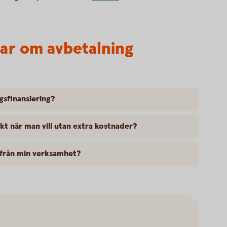
var om avbetalning
gsfinansiering?
kt när man vill utan extra kostnader?
ifrån min verksamhet?