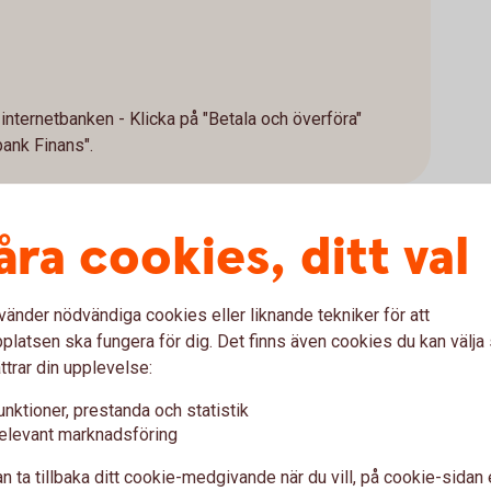
 internetbanken - Klicka på "Betala och överföra"
bank Finans".
åra cookies, ditt val
vänder nödvändiga cookies eller liknande tekniker för att
på er månadskostnad vid avbe
latsen ska fungera för dig. Det finns även cookies du kan välj
ttrar din upplevelse:
kalkylator för räkna på kostnaden för ett avbetalningslån t
unktioner, prestanda och statistik
elevant marknadsföring
klusive moms (lägsta möjliga pris kan vara 100 000 kronor)
n ta tillbaka ditt cookie-medgivande när du vill, på cookie-sidan 