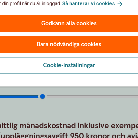
 din profil när du är inloggad.
Så hanterar vi
cookies
.
Godkänn alla cookies
Ange om du ska gå in med kon
hur mycket
Bara nödvändiga cookies
Värdet av kontantinsatsen är
Cookie-inställningar
ttlig månadskostnad inklusive exempe
(uppläggningsavgift 950 kronor och avi