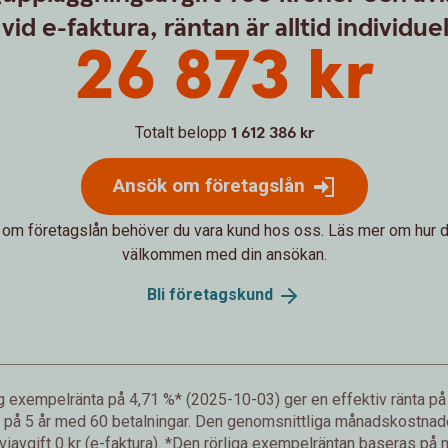
vid e-faktura, räntan är alltid individuell
26 873 kr
Totalt belopp
1 612 386 kr
Ansök om företagslån
 om företagslån behöver du vara kund hos oss. Läs mer om hur d
välkommen med din ansökan.
Bli
företagskund
lig exempelränta på 4,71 %* (2025-10-03) ger en effektiv ränta 
 på 5 år med 60 betalningar. Den genomsnittliga månadskostnaden 
viavgift 0 kr (e-faktura). *Den rörliga exempelräntan baseras på