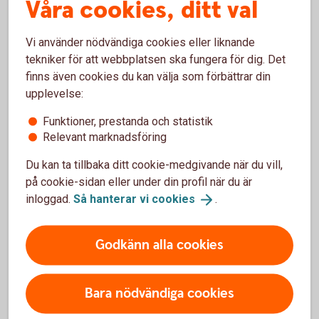
Våra cookies, ditt val
Vi använder nödvändiga cookies eller liknande
Skaffa Mobilt BankID i appen för
tekniker för att webbplatsen ska fungera för dig. Det
finns även cookies du kan välja som förbättrar din
privatpersoner
upplevelse:
Ladda ner BankID säkerhetsapp från App Store eller
Funktioner, prestanda och statistik
Google Play till din mobiltelefon.
Relevant marknadsföring
Logga in i appen för privatpersoner med din
Du kan ta tillbaka ditt cookie-medgivande när du vill,
säkerhetsdosa.
på cookie-sidan eller under din profil när du är
Tryck på menyraden.
inloggad.
Så hanterar vi
cookies
.
Tryck på Inställningar.
Tryck på Övriga tjänster.
Godkänn alla cookies
Tryck på Mobilt BankID.
Tryck på Beställ Mobilt BankID
Bara nödvändiga cookies
Godkänn villkoren och följ instruktionerna. Klart!