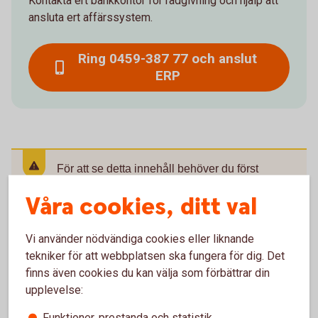
Kontakta ert bankkontor för rådgivning och hjälp att
ansluta ert affärssystem.
Ring 0459-387 77 och anslut
ERP
För att se detta innehåll behöver du först
godkänna cookies för Funktioner, prestanda
Våra cookies, ditt val
och statistik.
Inställningar för cookies
Vi använder nödvändiga cookies eller liknande
tekniker för att webbplatsen ska fungera för dig. Det
finns även cookies du kan välja som förbättrar din
upplevelse:
Funktioner, prestanda och statistik