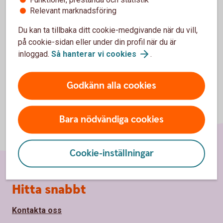
Mer information
Relevant marknadsföring
ERP-system – mer
information
Du kan ta tillbaka ditt cookie-medgivande när du vill,
på cookie-sidan eller under din profil när du är
inloggad.
Så hanterar vi
cookies
.
Godkänn alla cookies
Bara nödvändiga cookies
Cookie-inställningar
Sidfot
Hitta snabbt
Kontakta oss