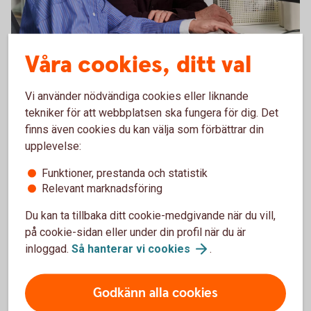
Våra cookies, ditt val
Hantera er ekonomi på ett
enkelt,
snabbt
och
säkert
Vi använder nödvändiga cookies eller liknande
tekniker för att webbplatsen ska fungera för dig. Det
sätt med bankintegration.
finns även cookies du kan välja som förbättrar din
upplevelse:
Funktioner, prestanda och statistik
Relevant marknadsföring
Du kan ta tillbaka ditt cookie-medgivande när du vill,
på cookie-sidan eller under din profil när du är
inloggad.
Så hanterar vi
cookies
.
SpeedLedger
Godkänn alla cookies