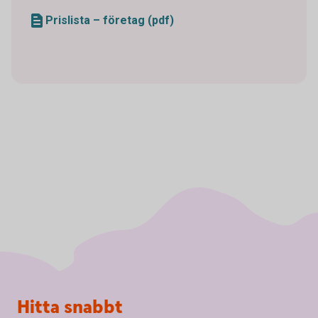
Prislista – företag (pdf)
Sidfot
Hitta snabbt