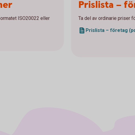
ner
Prislista – f
lformatet ISO20022 eller
Ta del av ordinarie priser f
Prislista – företag (p