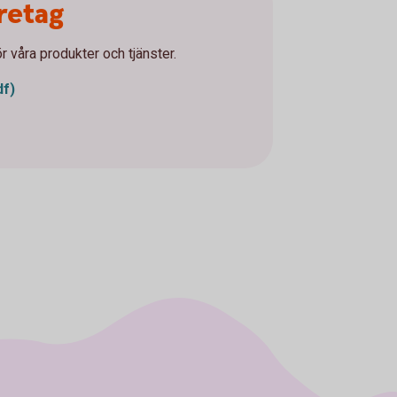
öretag
ör våra produkter och tjänster.
df)