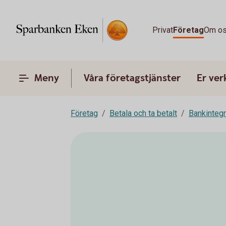
Privat
Företag
Om o
Meny
Våra företagstjänster
Er ve
Företag
Betala och ta betalt
Bankinteg