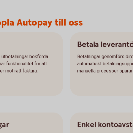
pla Autopay till oss
Betala leverant
h utbetalningar bokförda
Betalningar genomförs dire
r funktionalitet för att
automatiskt betalningsuppd
r mot rätt faktura.
manuella processer sparar n
gar
Enkel kontoavs