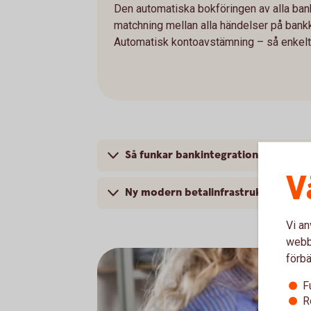
Den automatiska bokföringen av alla bank
matchning mellan alla händelser på bank
Automatisk kontoavstämning – så enkelt 
Så funkar bankintegrationen
V
Ny modern betalinfrastruktur i Sver
Vi an
webbp
förbä
F
R