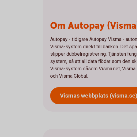
Om Autopay (Visma
Autopay - tidigare Autopay Visma - autom
Visma-system direkt till banken. Det spara
slipper dubbelregistrering. Tjänsten fu
system, så att all data flödar som den s
Visma-system såsom Visma.net, Visma C
och Visma Global.
Vismas webbplats
(visma.se