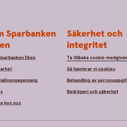
 Sparbanken
Säkerhet och
en
integritet
parbanken Eken
Ta tillbaka cookie-medgiva
barhet
Så hanterar vi cookies
hällsengagemang
Behandling av personuppgif
ss
Bedrägeri och säkerhet
a hos oss