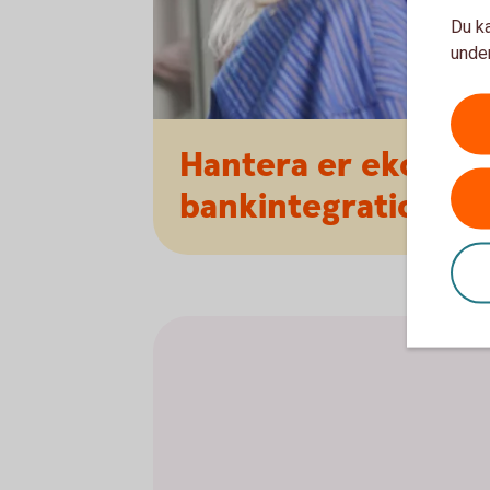
Du ka
under
Hantera er ekonom
bankintegration.