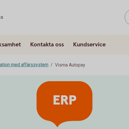
ss
rksamhet
Kontakta oss
Kundservice
ration med affärssystem
Visma Autopay
ERP