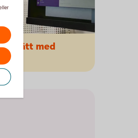
eller
ert
sätt med