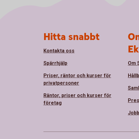
Sidfot
Hitta snabbt
Om
Ek
Kontakta oss
Spärrhjälp
Om S
Priser, räntor och kurser för
Håll
privatpersoner
Sam
Räntor, priser och kurser för
Pre
företag
Jobb