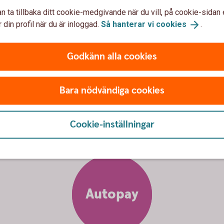
n ta tillbaka ditt cookie-medgivande när du vill, på cookie-sidan 
 din profil när du är inloggad.
Så hanterar vi
cookies
.
Godkänn alla cookies
i på ett
enkelt,
snabbt
och
säk
Bara nödvändiga cookies
Cookie-inställningar
Autopay