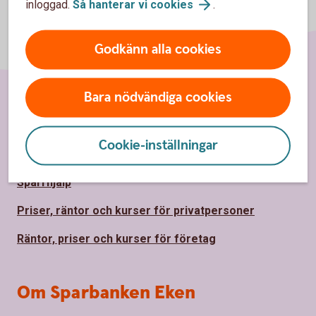
inloggad.
Så hanterar vi
cookies
.
Godkänn alla cookies
Bara nödvändiga cookies
Sidfot
Hitta snabbt
Cookie-inställningar
Kontakta oss
Spärrhjälp
Priser, räntor och kurser för privatpersoner
Räntor, priser och kurser för företag
Om Sparbanken Eken