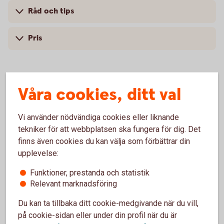
Råd och tips
Pris
Våra cookies, ditt val
För att se detta innehåll behöver du först
godkänna cookies för Funktioner, prestanda
och statistik.
Vi använder nödvändiga cookies eller liknande
tekniker för att webbplatsen ska fungera för dig. Det
Inställningar för cookies
finns även cookies du kan välja som förbättrar din
upplevelse:
Funktioner, prestanda och statistik
Relevant marknadsföring
Du kan ta tillbaka ditt cookie-medgivande när du vill,
på cookie-sidan eller under din profil när du är