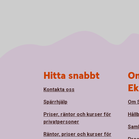
Sidfot
Hitta snabbt
Om
Ek
Kontakta oss
Spärrhjälp
Om S
Priser, räntor och kurser för
Håll
privatpersoner
Sam
Räntor, priser och kurser för