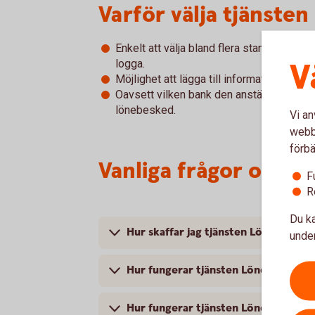
Varför välja tjänste
Enkelt att välja bland flera standardmal
V
logga.
Möjlighet att lägga till information till mo
Oavsett vilken bank den anställde har sitt 
lönebesked.
Vi an
webbp
förbä
Vanliga frågor och s
F
R
Du ka
Hur skaffar jag tjänsten Lönebesked
under
Hur fungerar tjänsten Lönebesked
Hur fungerar tjänsten Lönekopia (ark