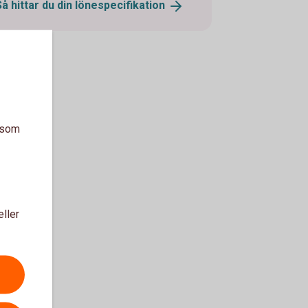
Så hittar du din
lönespecifikation
a som
eller