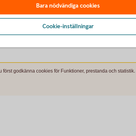
Bara nödvändiga cookies
Cookie-inställningar
du läsa mer på
.se/
edokument
.
u först godkänna cookies för Funktioner, prestanda och statistik.