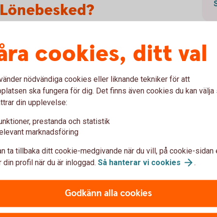
n Lönebesked?
lar på Lönebesked som inkluderar företagets
åra cookies, ditt val
ttagarna.
lönekonto så får den tillgång till sitt
vänder nödvändiga cookies eller liknande tekniker för att
latsen ska fungera för dig. Det finns även cookies du kan välj
ttrar din upplevelse:
var
unktioner, prestanda och statistik
elevant marknadsföring
n ta tillbaka ditt cookie-medgivande när du vill, på cookie-sidan 
?
 din profil när du är inloggad.
Så hanterar vi
cookies
.
Godkänn alla cookies
iv)?