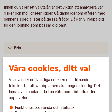
Innan du väljer ett valutalån är det viktigt att analysera var
risker och möjligheter ligger. Gå gärna igenom affären med
bankens specialister på dessa frågor. Då kan vi hjälpa dig
till den lösning som passar dig bäst.
Pris
Skaffa valutalån
Våra cookies, ditt val
Vi använder nödvändiga cookies eller liknande
tekniker för att webbplatsen ska fungera för dig. Det
För att se detta innehåll behöver du först
finns även cookies du kan välja som förbättrar din
godkänna cookies för Funktioner, prestanda
upplevelse:
och statistik.
Funktioner, prestanda och statistik
Inställningar för cookies