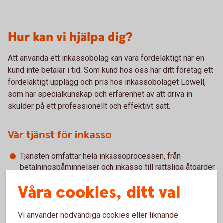
Hur kan vi hjälpa dig?
Att använda ett inkassobolag kan vara fördelaktigt när en
kund inte betalar i tid. Som kund hos oss har ditt företag ett
fördelaktigt upplägg och pris hos inkassobolaget Lowell,
som har specialkunskap och erfarenhet av att driva in
skulder på ett professionellt och effektivt sätt.
Vår tjänst för inkasso
Tjänsten omfattar hela inkassoprocessen, från
betalningspåminnelser och inkasso till rättsliga åtgärder
och efterbevakning av avskrivna fordringar.
Våra cookies, ditt val
Med hjälp av individuella lösningar som passar kunden
betalas fakturorna snabbare.
Med ett enkelt webbverktyg får du och ditt företag
Vi använder nödvändiga cookies eller liknande
tillgång till rapporter på detaljnivå och kan