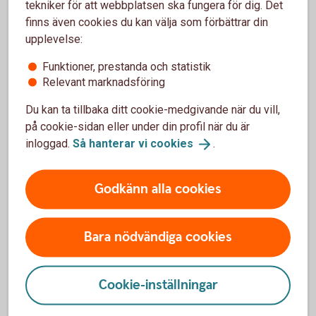
tekniker för att webbplatsen ska fungera för dig. Det
ha direktkontakt med en rådgivare om du behöver hjälp.
finns även cookies du kan välja som förbättrar din
upplevelse:
Funktioner, prestanda och statistik
Relevant marknadsföring
Erbjudande till dig som är kund
hos oss
Du kan ta tillbaka ditt cookie-medgivande när du vill,
på cookie-sidan eller under din profil när du är
Ingen årsavgift
inloggad.
Så hanterar vi
cookies
.
Ingen provision på Normalinkasso
25 % på Efterbevakning
Godkänn alla cookies
Bara nödvändiga cookies
Så här fungerar Inkasso
Cookie-inställningar
Mer om Lowell