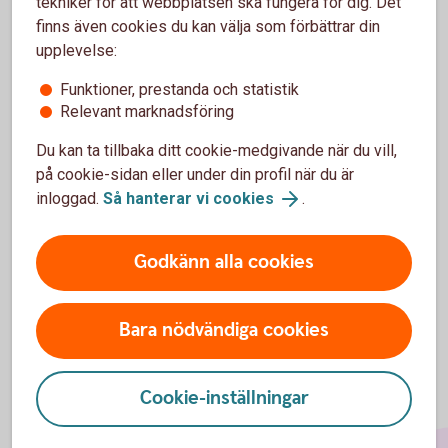
tekniker för att webbplatsen ska fungera för dig. Det
finns även cookies du kan välja som förbättrar din
upplevelse:
Funktioner, prestanda och statistik
Relevant marknadsföring
För att se detta innehåll behöver du först
godkänna cookies för Funktioner, prestanda
Du kan ta tillbaka ditt cookie-medgivande när du vill,
och statistik.
på cookie-sidan eller under din profil när du är
inloggad.
Så hanterar vi cookies
.
Inställningar för cookies
Godkänn alla cookies
Bara nödvändiga cookies
Cookie-inställningar