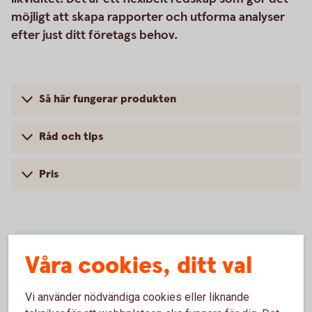
möjligt att skapa rapporter och utforma analyser
efter just ditt företags behov.
Så här fungerar produkten
Råd och tips
Pris
Internetbanken
Våra cookies, ditt val
För överblick och affärer, dygnet runt, världen
Vi använder nödvändiga cookies eller liknande
över