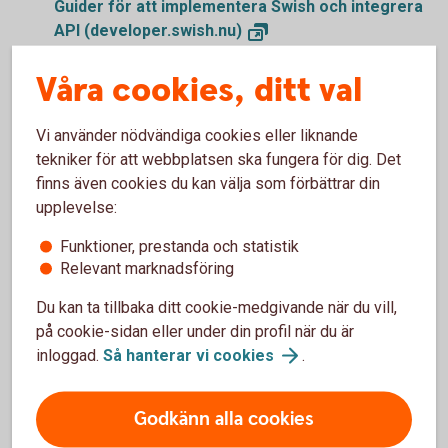
Guider för att implementera Swish och integrera
API
(developer.swish.nu)
Partners hos Swish
(swish.nu/partners)
Våra cookies, ditt val
Vi använder nödvändiga cookies eller liknande
tekniker för att webbplatsen ska fungera för dig. Det
Vanliga frågor och svar, samt
finns även cookies du kan välja som förbättrar din
upplevelse:
villkor
Funktioner, prestanda och statistik
Relevant marknadsföring
Vad är Swish Återkommande betalningar?
Du kan ta tillbaka ditt cookie-medgivande när du vill,
på cookie-sidan eller under din profil när du är
Vilka passar Swish Återkommande betalningar
för?
inloggad.
Så hanterar vi
cookies
.
Vad behöver vi för att kunna erbjuda tjänsten?
Godkänn alla cookies